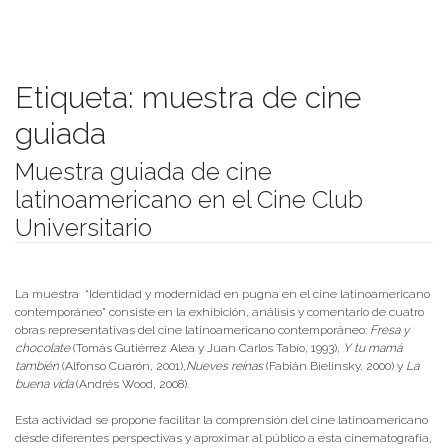
Etiqueta:
muestra de cine
guiada
Muestra guiada de cine
latinoamericano en el Cine Club
Universitario
Publicado el
28/08/2017
- Facultad de Filosofía y Humanidades
La muestra “Identidad y modernidad en pugna en el cine latinoamericano
contemporáneo” consiste en la exhibición, análisis y comentario de cuatro
obras representativas del cine latinoamericano contemporáneo:
Fresa y
chocolate
(Tomás Gutiérrez Alea y Juan Carlos Tabío, 1993),
Y tu mamá
también
(Alfonso Cuarón, 2001),
Nueves reinas
(Fabián Bielinsky, 2000) y
La
buena vida
(Andrés Wood, 2008).
Esta actividad se propone facilitar la comprensión del cine latinoamericano
desde diferentes perspectivas y aproximar al público a esta cinematografía,