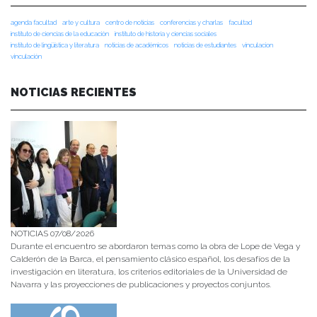
agenda facultad
arte y cultura
centro de noticias
conferencias y charlas
facultad
instituto de ciencias de la educación
instituto de historia y ciencias sociales
instituto de lingüística y literatura
noticias de académicos
noticias de estudiantes
vinculacion
vinculación
NOTICIAS RECIENTES
NOTICIAS 07/08/2026
Durante el encuentro se abordaron temas como la obra de Lope de Vega y
Calderón de la Barca, el pensamiento clásico español, los desafíos de la
investigación en literatura, los criterios editoriales de la Universidad de
Navarra y las proyecciones de publicaciones y proyectos conjuntos.