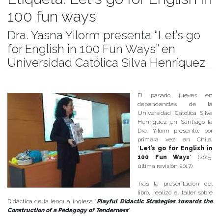
100 fun ways
Dra. Yasna Yilorm presenta “Let’s go
for English in 100 Fun Ways” en
Universidad Católica Silva Henríquez
Publicado el
04/07/2017
- Facultad de Filosofía y Humanidades
El pasado jueves en
dependencias de la
Universidad Católica Silva
Henríquez en Santiago la
Dra. Yilorm presentó, por
primera vez en Chile,
“
Let’s go for English in
100 Fun Ways
” (2015,
última revisión 2017).
Tras la presentación del
libro, realizó el taller sobre
Didáctica de la lengua inglesa “
Playful Didactic Strategies towards the
Construction of a Pedagogy of Tenderness
”.