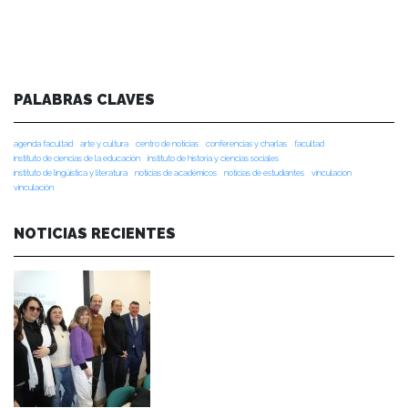
PALABRAS CLAVES
agenda facultad
arte y cultura
centro de noticias
conferencias y charlas
facultad
instituto de ciencias de la educación
instituto de historia y ciencias sociales
instituto de lingüística y literatura
noticias de académicos
noticias de estudiantes
vinculacion
vinculación
NOTICIAS RECIENTES