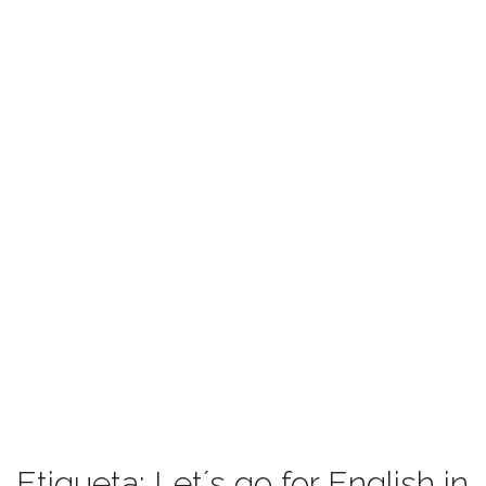
Etiqueta:
Let´s go for English in