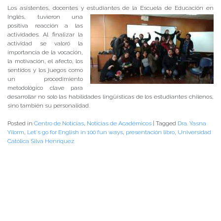
Los asistentes, docentes y estudiantes de la Escuela de Educación en
Inglés,
tuvieron una
positiva reacción a las
actividades. Al finalizar la
actividad se valoró la
importancia de la vocación,
la motivación, el afecto, los
sentidos y los juegos como
un procedimiento
metodológico clave para
desarrollar no solo las habilidades lingüísticas de los estudiantes chilenos,
sino también su personalidad.
Posted in
Centro de Noticias
,
Noticias de Académicos
|
Tagged
Dra. Yasna
Yilorm
,
Let´s go for English in 100 fun ways
,
presentación libro
,
Universidad
Católica Silva Henríquez