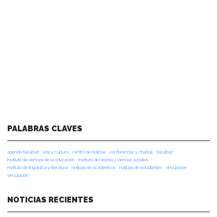
PALABRAS CLAVES
agenda facultad
arte y cultura
centro de noticias
conferencias y charlas
facultad
instituto de ciencias de la educación
instituto de historia y ciencias sociales
instituto de lingüística y literatura
noticias de académicos
noticias de estudiantes
vinculacion
vinculación
NOTICIAS RECIENTES