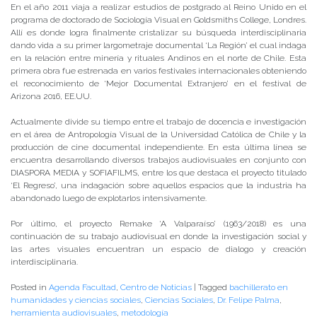
En el año 2011 viaja a realizar estudios de postgrado al Reino Unido en el
programa de doctorado de Sociología Visual en Goldsmiths College, Londres.
Allí es donde logra finalmente cristalizar su búsqueda interdisciplinaria
dando vida a su primer largometraje documental ‘La Región’ el cual indaga
en la relación entre minería y rituales Andinos en el norte de Chile. Esta
primera obra fue estrenada en varios festivales internacionales obteniendo
el reconocimiento de ‘Mejor Documental Extranjero’ en el festival de
Arizona 2016, EE.UU.
Actualmente divide su tiempo entre el trabajo de docencia e investigación
en el área de Antropología Visual de la Universidad Católica de Chile y la
producción de cine documental independiente. En esta última línea se
encuentra desarrollando diversos trabajos audiovisuales en conjunto con
DIASPORA MEDIA y SOFIAFILMS, entre los que destaca el proyecto titulado
‘El Regreso’, una indagación sobre aquellos espacios que la industria ha
abandonado luego de explotarlos intensivamente.
Por último, el proyecto Remake ‘A Valparaíso’ (1963/2018) es una
continuación de su trabajo audiovisual en donde la investigación social y
las artes visuales encuentran un espacio de dialogo y creación
interdisciplinaria.
Posted in
Agenda Facultad
,
Centro de Noticias
|
Tagged
bachillerato en
humanidades y ciencias sociales
,
Ciencias Sociales
,
Dr. Felipe Palma
,
herramienta audiovisuales
,
metodología