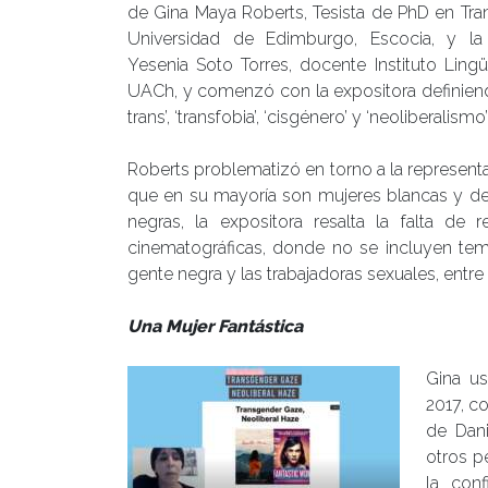
de Gina Maya Roberts, Tesista de PhD en Tra
Universidad de Edimburgo, Escocia, y l
Yesenia Soto Torres, docente Instituto Lingüí
UACh, y comenzó con la expositora definiend
trans’, ‘transfobia’, ‘cisgénero’ y ‘neoliberalismo’
Roberts problematizó en torno a la represent
que en su mayoría son mujeres blancas y de 
negras, la expositora resalta la falta de r
cinematográficas, donde no se incluyen tema
gente negra y las trabajadoras sexuales, entre 
Una Mujer Fantástica
Gina us
2017, c
de Dan
otros p
la con