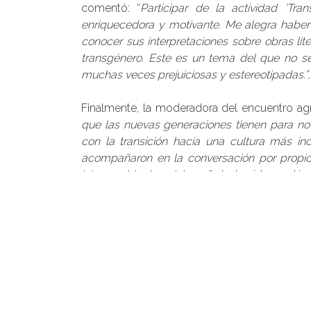
comentó: “
Participar de la actividad ’Tra
enriquecedora y motivante. Me alegra haber
conocer sus interpretaciones sobre obras lit
transgénero. Este es un tema del que no se
muchas veces prejuiciosas y estereotipadas.”, 
Finalmente, la moderadora del encuentro a
que las nuevas generaciones tienen para no
con la transición hacia una cultura más i
acompañaron en la conversación por propic
intercambio de opiniones
.”, destacó la académ
Link de la charla disponible AQUÍ
https://w