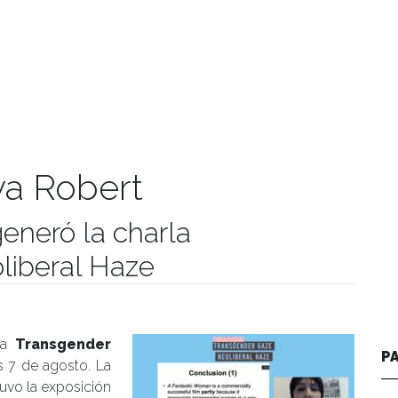
a Robert
generó la charla
liberal Haze
umanidades
la
Transgender
P
es 7 de agosto. La
uvo la exposición