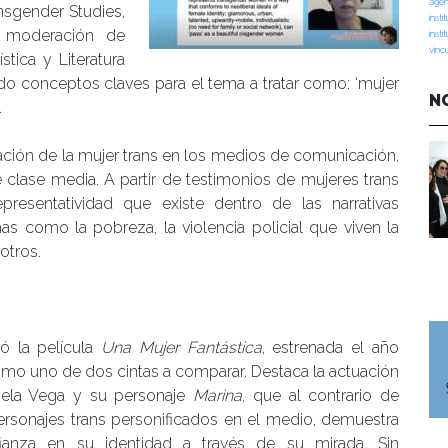
agen
nsgender Studies,
insti
a moderación de
insti
vinc
stica y Literatura
o conceptos claves para el tema a tratar como: ‘mujer
N
.
ación de la mujer trans en los medios de comunicación,
clase media. A partir de testimonios de mujeres trans
epresentatividad que existe dentro de las narrativas
s como la pobreza, la violencia policial que viven la
otros.
ó la película
Una Mujer Fantástica
, estrenada el año
omo uno de dos cintas a comparar. Destaca la actuación
iela Vega y su personaje
Marina
, que al contrario de
ersonajes trans personificados en el medio, demuestra
fianza en su identidad a través de su mirada. Sin