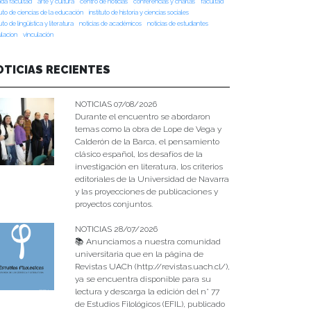
da facultad
arte y cultura
centro de noticias
conferencias y charlas
facultad
tuto de ciencias de la educación
instituto de historia y ciencias sociales
tuto de lingüística y literatura
noticias de académicos
noticias de estudiantes
ulacion
vinculación
OTICIAS RECIENTES
NOTICIAS 07/08/2026
Durante el encuentro se abordaron
temas como la obra de Lope de Vega y
Calderón de la Barca, el pensamiento
clásico español, los desafíos de la
investigación en literatura, los criterios
editoriales de la Universidad de Navarra
y las proyecciones de publicaciones y
proyectos conjuntos.
NOTICIAS 28/07/2026
📚 Anunciamos a nuestra comunidad
universitaria que en la página de
Revistas UACh (http://revistas.uach.cl/),
ya se encuentra disponible para su
lectura y descarga la edición del n° 77
de Estudios Filológicos (EFIL), publicado