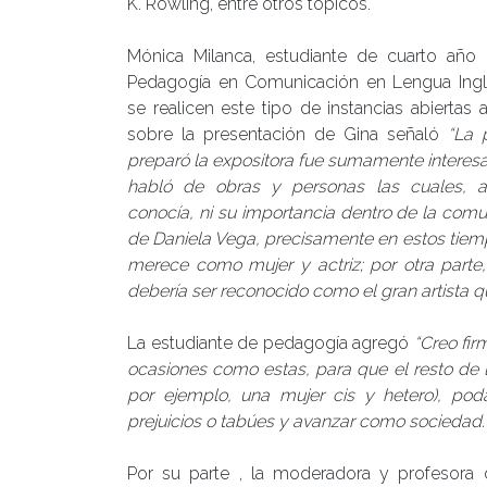
K. Rowling, entre otros tópicos.
Mónica Milanca, estudiante de cuarto año 
Pedagogía en Comunicación en Lengua Ing
se realicen este tipo de instancias abiertas
sobre la presentación de Gina señaló
“La 
preparó la expositora fue sumamente interes
habló de obras y personas las cuales, 
conocía, ni su importancia dentro de la com
de Daniela Vega, precisamente en estos tiemp
merece como mujer y actriz; por otra part
debería ser reconocido como el gran artista qu
La estudiante de pedagogía agregó
“Creo fi
ocasiones como estas, para que el resto de 
por ejemplo, una mujer cis y hetero), po
prejuicios o tabúes y avanzar como sociedad.
Por su parte , la moderadora y profesora de