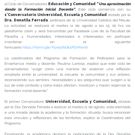
al Ciclo de Conversatorios
Educación y Comunidad “
Una aproximación
desde la Formación Inicial Docente”.
Este ciclo comienza con su
1°Conversatorio Universidad, Escuela y Comunidad
dictado por la
Dra. Donatila Ferrada
, profesora de la Universidad Católica del Maule.
La actividad se realizará el martes 11 de agosto a las 15: 00 hrs vía
plataforma zoom y será transmitido por Facebook Live de la Facultad de
Filosofía y Humanidades. Interesados e interesadas en participar
inscribirse en el siguiente
formulario
https://forms.gle/PpsdyfbQk1PDnPam6
La coordinadora del Programa de Formación de Profesores para la
Enseñanza media y docente, Paulina Larrosa, explicó que este ciclo de
conversatorios “surge como una manera de sostener una reflexión
ampliada entre la universidad, la escuela, la comunidad y sus actores,
reconociendo sus sentires, necesidades y las preguntas que surgen a la
luz de este contexto y cómo éstas afectan, movilizan y hacen repensar la
formación inicial docente.”
El primer Conversatorio
Universidad, Escuela y Comunidad,
dictado
por la Dra. Donatila Ferrada a realizar el martes 11 de agosto, está orientado
a una mirada desde la academia y la formación situada, busca reconocer
esos vínculos y reflexiones de los territorios, explicó la Coordinadora del
Programa.
Finalmente, la académica destacó la participación de la Dra. Donatila