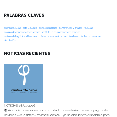
PALABRAS CLAVES
agenda facultad
arte y cultura
centro de noticias
conferencias y charlas
facultad
instituto de ciencias de la educación
instituto de historia y ciencias sociales
instituto de lingüística y literatura
noticias de académicos
noticias de estudiantes
vinculacion
vinculación
NOTICIAS RECIENTES
NOTICIAS 28/07/2026
📚 Anunciamos a nuestra comunidad universitaria que en la página de
Revistas UACh (http://revistas.uach.cl/), ya se encuentra disponible para