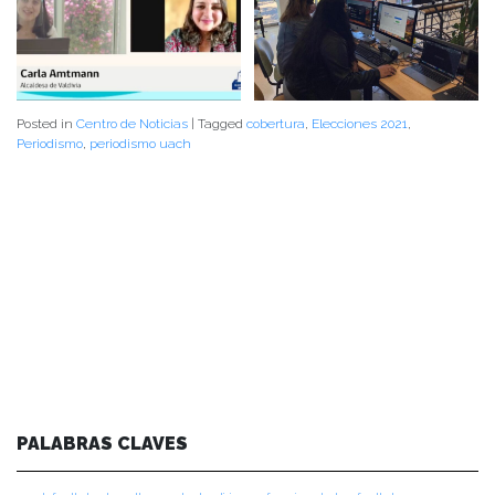
Posted in
Centro de Noticias
|
Tagged
cobertura
,
Elecciones 2021
,
Periodismo
,
periodismo uach
PALABRAS CLAVES