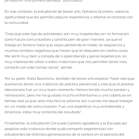
jornada en una primera llamada”, puntualizó.
En ese contexto, la estudiante de tercer año, Dahiana Quintero, valoró la
oportunidad que les permitió adquirir experiencia y retomar el contacto con
la comunidad.
“Creo que este tipo de actividades son muy importantes en mi formación
como futura comunicadora y contribuyen de gran manera, ya que el
trabajo en terreno hace que vayas perdiendo el miedo, la vergüenza y
muchos ámbitos negativos que hacen que te bloquees en ciertos casos.
Me sentí muy bien y cómoda de ir aprendiendo y ganar experiencia, es
muy interesante volver a estas instancias que nos permiten tener más
contacto con este campo social”, señaló.
Por su parte, Katia Barahona, también de tercer año expresó “hace rato que
queríamos tener una instancia de práctica presencial y creo que el proceso
eleccionario fue un muy buen momento. Hemos tenido mucha presión y
nerviosismo, pero me ha gustado mucho enfrentarme a una cobertura en
tiempo real ya que será más fácil la próxima vez cuando me toque trabajar
en un medio de comunicación. Fue una experticia muy entretenida y
dinámica, estoy muy contenta del resultado”.
Finalmente, la estudiante Consuelo Carreño agradeció a la Escuela por
propiciar esta instancia donde pudo compartir experiencias con
estudiantes de distintas generaciones de la carrera en el ejercicio del