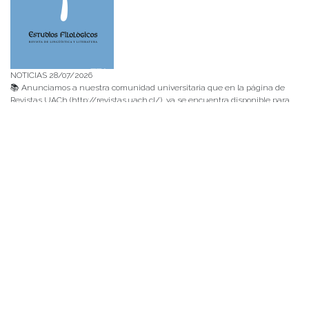
NOTICIAS 28/07/2026
📚 Anunciamos a nuestra comunidad universitaria que en la página de
Revistas UACh (http://revistas.uach.cl/), ya se encuentra disponible para
su lectura y descarga la edición del n° 77 de Estudios Filológicos (EFIL),
publicado recientemente. Felicitamos al equipo editorial de Estudios
Filológicos, al Instituto de Lingüística y Literatura, la Oficina de
Publicaciones de la Facultad […]
NOTICIAS 15/07/2026
Muchos de estos recursos fueron implementados durante el semestre en
las residencias de Mejor Niñez Nidal y Las Parras, espacios donde el