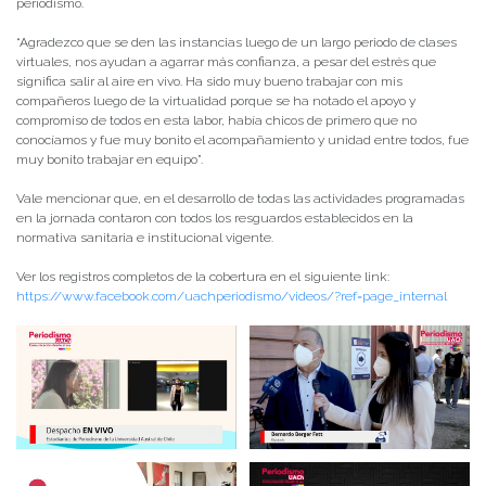
periodismo.
“Agradezco que se den las instancias luego de un largo periodo de clases
virtuales, nos ayudan a agarrar más confianza, a pesar del estrés que
significa salir al aire en vivo. Ha sido muy bueno trabajar con mis
compañeros luego de la virtualidad porque se ha notado el apoyo y
compromiso de todos en esta labor, había chicos de primero que no
conocíamos y fue muy bonito el acompañamiento y unidad entre todos, fue
muy bonito trabajar en equipo”.
Vale mencionar que, en el desarrollo de todas las actividades programadas
en la jornada contaron con todos los resguardos establecidos en la
normativa sanitaria e institucional vigente.
Ver los registros completos de la cobertura en el siguiente link:
https://www.facebook.com/uachperiodismo/videos/?ref=page_internal