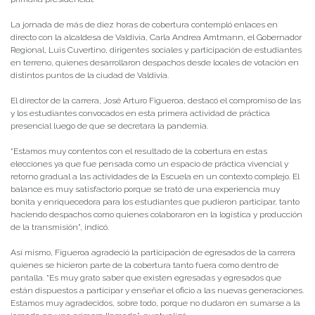
La jornada de más de diez horas de cobertura contempló enlaces en
directo con la alcaldesa de Valdivia, Carla Andrea Amtmann, el Gobernador
Regional, Luis Cuvertino, dirigentes sociales y participación de estudiantes
en terreno, quienes desarrollaron despachos desde locales de votación en
distintos puntos de la ciudad de Valdivia.
El director de la carrera, José Arturo Figueroa, destacó el compromiso de las
y los estudiantes convocados en esta primera actividad de práctica
presencial luego de que se decretara la pandemia.
“Estamos muy contentos con el resultado de la cobertura en estas
elecciones ya que fue pensada como un espacio de práctica vivencial y
retorno gradual a las actividades de la Escuela en un contexto complejo. El
balance es muy satisfactorio porque se trató de una experiencia muy
bonita y enriquecedora para los estudiantes que pudieron participar, tanto
haciendo despachos como quienes colaboraron en la logística y producción
de la transmisión”, indicó.
Así mismo, Figueroa agradeció la participación de egresados de la carrera
quienes se hicieron parte de la cobertura tanto fuera como dentro de
pantalla. “Es muy grato saber que existen egresadas y egresados que
están dispuestos a participar y enseñar el oficio a las nuevas generaciones.
Estamos muy agradecidos, sobre todo, porque no dudaron en sumarse a la