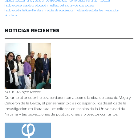
agenda facultad
arte y cultura
centro de noticias
conferencias y charlas
facultad
instituto de ciencias de la educación
instituto de historia y ciencias sociales
instituto de lingüística y literatura
noticias de académicos
noticias de estudiantes
vinculacion
vinculación
NOTICIAS RECIENTES
NOTICIAS 07/08/2026
Durante el encuentro se abordaron temas como la obra de Lope de Vega y
Calderón de la Barca, el pensamiento clásico español, los desafíos de la
investigación en literatura, los criterios editoriales de la Universidad de
Navarra y las proyecciones de publicaciones y proyectos conjuntos.