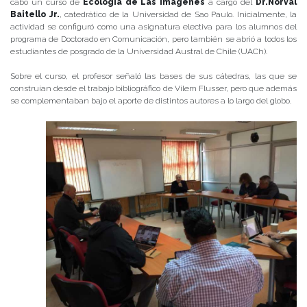
cabo un curso de
Ecología de Las Imágenes
a cargo del
Dr.Norval
Baitello Jr.
, catedrático de la Universidad de Sao Paulo. Inicialmente, la
actividad se configuró como una asignatura electiva para los alumnos del
programa de Doctorado en Comunicación, pero también se abrió a todos los
estudiantes de posgrado de la Universidad Austral de Chile (UACh).
Sobre el curso, el profesor señaló las bases de sus cátedras, las que se
construían desde el trabajo bibliográfico de Vilem Flusser, pero que además
se complementaban bajo el aporte de distintos autores a lo largo del globo.