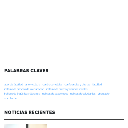
PALABRAS CLAVES
agenda facultad
arte y cultura
centro de noticias
conferencias y charlas
facultad
instituto de ciencias de la educación
instituto de historia y ciencias sociales
instituto de lingüística y literatura
noticias de académicos
noticias de estudiantes
vinculacion
vinculación
NOTICIAS RECIENTES