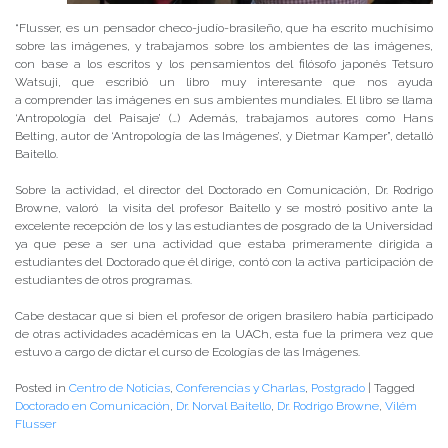
“Flusser, es un pensador checo-judío-brasileño, que ha escrito muchísimo
sobre las imágenes, y trabajamos sobre los ambientes de las imágenes,
con base a los escritos y los pensamientos del filósofo japonés Tetsuro
Watsuji, que escribió un libro muy interesante que nos ayuda
a comprender las imágenes en sus ambientes mundiales. El libro se llama
‘Antropología del Paisaje’ (…) Además, trabajamos autores como Hans
Belting, autor de ‘Antropología de las Imágenes’, y Dietmar Kamper”, detalló
Baitello.
Sobre la actividad, el director del Doctorado en Comunicación, Dr. Rodrigo
Browne, valoró la visita del profesor Baitello y se mostró positivo ante la
excelente recepción de los y las estudiantes de posgrado de la Universidad
ya que pese a ser una actividad que estaba primeramente dirigida a
estudiantes del Doctorado que él dirige, contó con la activa participación de
estudiantes de otros programas.
Cabe destacar que si bien el profesor de origen brasilero había participado
de otras actividades académicas en la UACh, esta fue la primera vez que
estuvo a cargo de dictar el curso de Ecologías de las Imágenes.
Posted in
Centro de Noticias
,
Conferencias y Charlas
,
Postgrado
|
Tagged
Doctorado en Comunicación
,
Dr. Norval Baitello
,
Dr. Rodrigo Browne
,
Vilém
Flusser