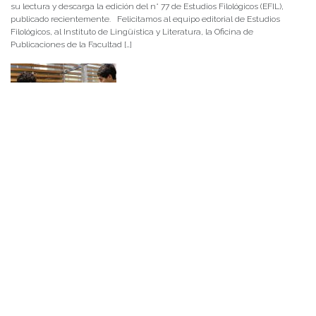
su lectura y descarga la edición del n° 77 de Estudios Filológicos (EFIL),
publicado recientemente. Felicitamos al equipo editorial de Estudios
Filológicos, al Instituto de Lingüística y Literatura, la Oficina de
Publicaciones de la Facultad […]
NOTICIAS 15/07/2026
Muchos de estos recursos fueron implementados durante el semestre en
las residencias de Mejor Niñez Nidal y Las Parras, espacios donde el
estudiantado desarrolló experiencias de aprendizaje y acompañamiento.