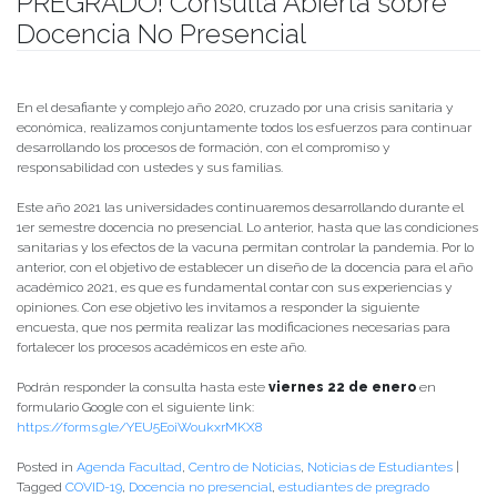
PREGRADO! Consulta Abierta sobre
Docencia No Presencial
Publicado el
15/01/2021
- Facultad de Filosofía y Humanidades
En el desafiante y complejo año 2020, cruzado por una crisis sanitaria y
económica, realizamos conjuntamente todos los esfuerzos para continuar
desarrollando los procesos de formación, con el compromiso y
responsabilidad con ustedes y sus familias.
Este año 2021 las universidades continuaremos desarrollando durante el
1er semestre docencia no presencial. Lo anterior, hasta que las condiciones
sanitarias y los efectos de la vacuna permitan controlar la pandemia. Por lo
anterior, con el objetivo de establecer un diseño de la docencia para el año
académico 2021, es que es fundamental contar con sus experiencias y
opiniones. Con ese objetivo les invitamos a responder la siguiente
encuesta, que nos permita realizar las modificaciones necesarias para
fortalecer los procesos académicos en este año.
Podrán responder la consulta hasta este
viernes 22 de enero
en
formulario Google con el siguiente link:
https://forms.gle/YEU5EoiWoukxrMKX8
Posted in
Agenda Facultad
,
Centro de Noticias
,
Noticias de Estudiantes
|
Tagged
COVID-19
,
Docencia no presencial
,
estudiantes de pregrado