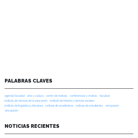
PALABRAS CLAVES
agenda facultad
arte y cultura
centro de noticias
conferencias y charlas
facultad
instituto de ciencias de la educación
instituto de historia y ciencias sociales
instituto de lingüística y literatura
noticias de académicos
noticias de estudiantes
vinculacion
vinculación
NOTICIAS RECIENTES