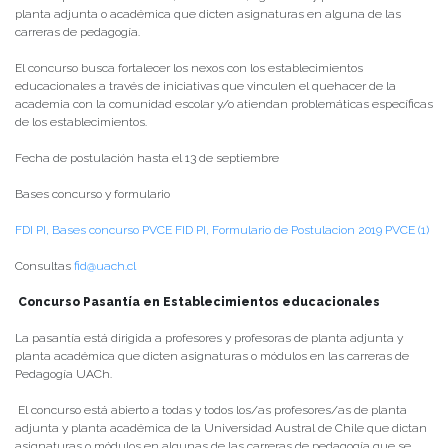
planta adjunta o académica que dicten asignaturas en alguna de las
carreras de pedagogía.
El concurso busca fortalecer los nexos con los establecimientos
educacionales a través de iniciativas que vinculen el quehacer de la
academia con la comunidad escolar y/o atiendan problemáticas específicas
de los establecimientos.
Fecha de postulación hasta el 13 de septiembre
Bases concurso y formulario
FDI PI, Bases concurso PVCE
FID PI, Formulario de Postulacion 2019 PVCE (1)
Consultas
fid@uach.cl
Concurso Pasantía en Establecimientos educacionales
La pasantía está dirigida a profesores y profesoras de planta adjunta y
planta académica que dicten asignaturas o módulos en las carreras de
Pedagogía UACh.
El concurso está abierto a todas y todos los/as profesores/as de planta
adjunta y planta académica de la Universidad Austral de Chile que dictan
asignaturas o módulos en algunas de las carreras de pedagogía que se