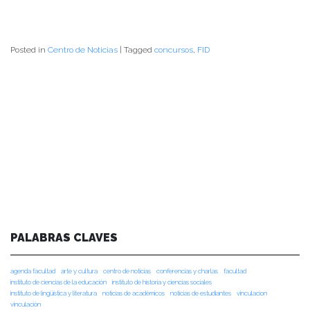
Posted in
Centro de Noticias
|
Tagged
concursos
,
FID
PALABRAS CLAVES
agenda facultad
arte y cultura
centro de noticias
conferencias y charlas
facultad
instituto de ciencias de la educación
instituto de historia y ciencias sociales
instituto de lingüística y literatura
noticias de académicos
noticias de estudiantes
vinculacion
vinculación