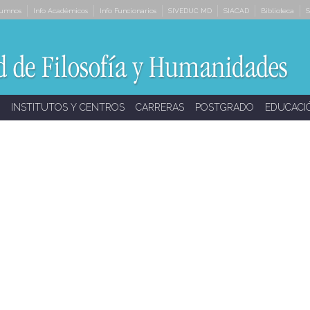
lumnos
Info Académicos
Info Funcionarios
SIVEDUC MD
SIACAD
Biblioteca
S
INSTITUTOS Y CENTROS
CARRERAS
POSTGRADO
EDUCACI