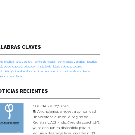
ALABRAS CLAVES
da facultad
arte y cultura
centro de noticias
conferencias y charlas
facultad
tuto de ciencias de la educación
instituto de historia y ciencias sociales
tuto de lingüística y literatura
noticias de académicos
noticias de estudiantes
ulacion
vinculación
OTICIAS RECIENTES
NOTICIAS 28/07/2026
📚 Anunciamos a nuestra comunidad
universitaria que en la página de
Revistas UACh (http://revistas.uach.cl/),
ya se encuentra disponible para su
lectura y descarga la edición del n° 77