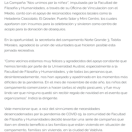
La Campaña “Nos unimos por la niñez”, impulsada por la Facultad de
Filosofía y Humanidades, a través de su Oficina de Vinculación con el
Medio, contó con el apoyo de reconocidos negocios locales como la
Heladería Cioccolato, El Growler, Puerto Solar y Mini Centro, los cuales
aportaron con insumos para la celebración y sirvieron como centro de
acopio para la donación de obsequios.
En la oportunidad, la secretaria del campamento Norte Grande 3, Tabita
Morales, agradeció la unión de voluntades que hicieron posible esta
jornada recreativa.
“Como vecinos estamos muy felices y agradecidos del apoyo constante que
hemos tenido por parte de la Universidad Austral, especialmente a la
Facultad de Filosofía y Humanidades, y de todas las personas que,
desinteresadamente, nos han apoyado y apadrinado en los momentos más
difíciles de la pandemia. En el mes de noviembre de este año, los niños del
campamento comenzaron a hacer cartas al viejito pascuero, y fue muy
lindo ver que ninguno quedó sin recibir regalo de navidad en el evento que
organizamos”. Indicó la dirigente.
Vale mencionar que, a raíz del sinnúmero de necesidades
desencadenadas por la pandemia de COVID-19, la comunidad de Facultad
de Filosofía y Humanidades decidió levantar una serie de campañas que
iban en directo beneficio a las familias que están viviendo en situación de
campamento, familias sin vivienda, en la ciudad de Valdivia.