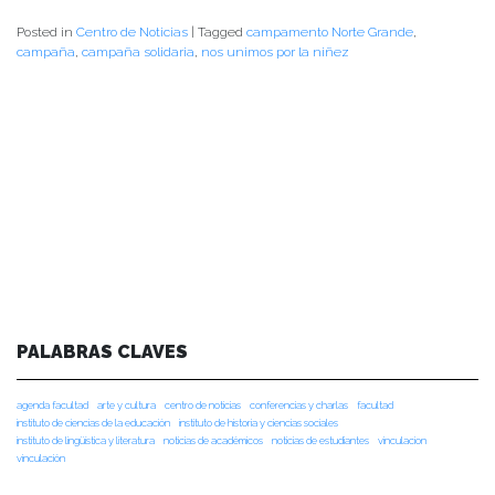
Posted in
Centro de Noticias
|
Tagged
campamento Norte Grande
,
campaña
,
campaña solidaria
,
nos unimos por la niñez
PALABRAS CLAVES
agenda facultad
arte y cultura
centro de noticias
conferencias y charlas
facultad
instituto de ciencias de la educación
instituto de historia y ciencias sociales
instituto de lingüística y literatura
noticias de académicos
noticias de estudiantes
vinculacion
vinculación