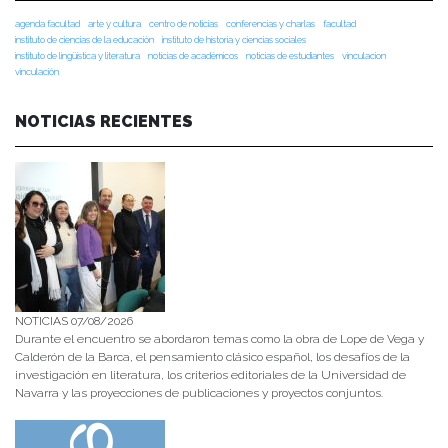
agenda facultad
arte y cultura
centro de noticias
conferencias y charlas
facultad
instituto de ciencias de la educación
instituto de historia y ciencias sociales
instituto de lingüística y literatura
noticias de académicos
noticias de estudiantes
vinculacion
vinculación
NOTICIAS RECIENTES
NOTICIAS 07/08/2026
Durante el encuentro se abordaron temas como la obra de Lope de Vega y
Calderón de la Barca, el pensamiento clásico español, los desafíos de la
investigación en literatura, los criterios editoriales de la Universidad de
Navarra y las proyecciones de publicaciones y proyectos conjuntos.