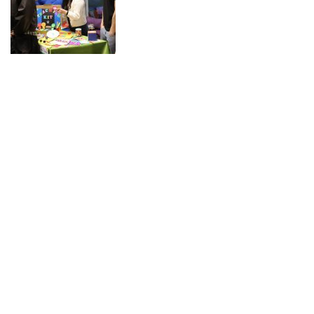
NOTICIAS 15/07/2026
Muchos de estos recursos fueron implementados durante el semestre en
las residencias de Mejor Niñez Nidal y Las Parras, espacios donde el
estudiantado desarrolló experiencias de aprendizaje y acompañamiento.