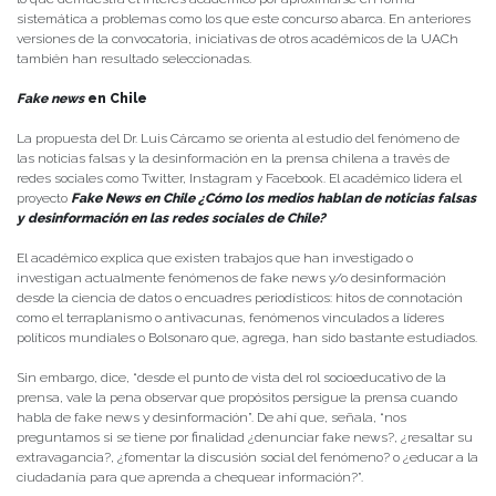
sistemática a problemas como los que este concurso abarca. En anteriores
versiones de la convocatoria, iniciativas de otros académicos de la UACh
también han resultado seleccionadas.
Fake news
en Chile
La propuesta del Dr. Luis Cárcamo se orienta al estudio del fenómeno de
las noticias falsas y la desinformación en la prensa chilena a través de
redes sociales como Twitter, Instagram y Facebook. El académico lidera el
proyecto
Fake News en Chile ¿Cómo los medios hablan de noticias falsas
y desinformación en las redes sociales de Chile?
El académico explica que existen trabajos que han investigado o
investigan actualmente fenómenos de fake news y/o desinformación
desde la ciencia de datos o encuadres periodísticos: hitos de connotación
como el terraplanismo o antivacunas, fenómenos vinculados a líderes
políticos mundiales o Bolsonaro que, agrega, han sido bastante estudiados.
Sin embargo, dice, “desde el punto de vista del rol socioeducativo de la
prensa, vale la pena observar que propósitos persigue la prensa cuando
habla de fake news y desinformación”. De ahí que, señala, “nos
preguntamos si se tiene por finalidad ¿denunciar fake news?, ¿resaltar su
extravagancia?, ¿fomentar la discusión social del fenómeno? o ¿educar a la
ciudadanía para que aprenda a chequear información?”.