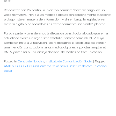
país”.
De acuerdo con Balbontín, la iniciativa permitirá “hacerse cargo” de un
vacío normativo. “Hoy día los medios digitales son derechamente el soporte
protagonista en materia de información, y sin embargo la legislación en
materia digital y de operadores es tremendamente incipiente”, plantea.
Por otra parte, y considerando la discusión constitucional, dado que en la
actualidad existe un organismo estatal autónomo como el CNTV, cuyo
campo se limita a la televisión, podrá discutirse la posibilidad de otorgar
una mención constitucional a los medios digitales y, por otra, ampliar el
CNTV y avanzar a un Consejo Nacional de Medios de Comunicación.
Posted in
Centro de Noticias
,
Instituto de Comunicación Social
|
Tagged
ANID SEGEGOB
,
Dr. Luis Cárcamo
,
fake news
,
instituto de comunicación
social