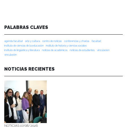
PALABRAS CLAVES
agenda facultad
arte y cultura
centro de noticias
conferencias y charlas
facultad
instituto de ciencias de la educación
instituto de historia y ciencias sociales
instituto de lingüística y literatura
noticias de académicos
noticias de estudiantes
vinculacion
vinculación
NOTICIAS RECIENTES
NOTICIAS 07/08/2026