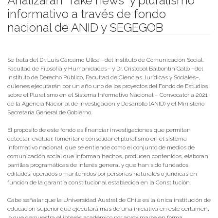
Analizarán “fake news” y pluralismo
informativo a través de fondo
nacional de ANID y SEGEGOB
Publicado el
29/09/2021
- Facultad de Filosofía y Humanidades
Se trata del Dr. Luis Cárcamo Ulloa –del Instituto de Comunicación Social,
Facultad de Filosofía y Humanidades– y Dr. Cristóbal Balbontín Gallo –del
Instituto de Derecho Público, Facultad de Ciencias Jurídicas y Sociales–,
quienes ejecutarán por un año uno de los proyectos del Fondo de Estudios
sobre el Pluralismo en el Sistema Informativo Nacional – Convocatoria 2021
de la Agencia Nacional de Investigación y Desarrollo (ANID) y el Ministerio
Secretaría General de Gobierno.
El propósito de este fondo es financiar investigaciones que permitan
detectar, evaluar, fomentar o consolidar el pluralismo en el sistema
informativo nacional, que se entiende como el conjunto de medios de
comunicación social que informan hechos, producen contenidos, elaboran
parrillas programáticas de interés general y que han sido fundados,
editados, operados o mantenidos por personas naturales o jurídicas en
función de la garantía constitucional establecida en la Constitución.
Cabe señalar que la Universidad Austral de Chile es la única institución de
educación superior que ejecutará más de una iniciativa en este certamen,
lo que demuestra el interés académico por aproximarse en forma