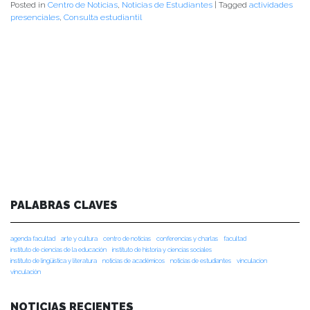
Posted in
Centro de Noticias
,
Noticias de Estudiantes
|
Tagged
actividades
presenciales
,
Consulta estudiantil
PALABRAS CLAVES
agenda facultad
arte y cultura
centro de noticias
conferencias y charlas
facultad
instituto de ciencias de la educación
instituto de historia y ciencias sociales
instituto de lingüística y literatura
noticias de académicos
noticias de estudiantes
vinculacion
vinculación
NOTICIAS RECIENTES