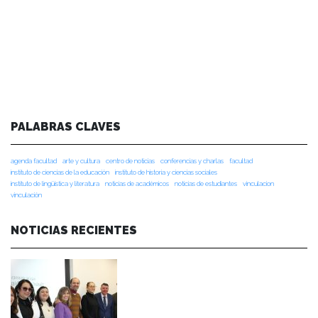
PALABRAS CLAVES
agenda facultad
arte y cultura
centro de noticias
conferencias y charlas
facultad
instituto de ciencias de la educación
instituto de historia y ciencias sociales
instituto de lingüística y literatura
noticias de académicos
noticias de estudiantes
vinculacion
vinculación
NOTICIAS RECIENTES