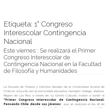
Etiqueta:
1° Congreso
Interescolar Contingencia
Nacional
Este viernes : Se realizará el Primer
Congreso Interescolar de
Contingencia Nacional en la Facultad
de Filosofía y Humanidades
Publicado el
03/09/2019
- Facultad de Filosofía y Humanidades
La Escuela de Historia y Ciencias Sociales de la Universidad Austral de
Chile en conjunto con la comunidad educativa Hampton College, Valdivia,
Región de Los Ríos, a través de su Centro Cultural, invitan a asistir al
“Primer Congreso Interescolar de Contingencia Nacional:
Pensando Chile desde sus jóvenes
”, que se realizará el día 06 de