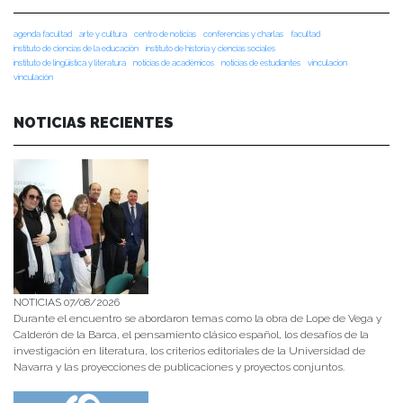
agenda facultad
arte y cultura
centro de noticias
conferencias y charlas
facultad
instituto de ciencias de la educación
instituto de historia y ciencias sociales
instituto de lingüística y literatura
noticias de académicos
noticias de estudiantes
vinculacion
vinculación
NOTICIAS RECIENTES
NOTICIAS 07/08/2026
Durante el encuentro se abordaron temas como la obra de Lope de Vega y
Calderón de la Barca, el pensamiento clásico español, los desafíos de la
investigación en literatura, los criterios editoriales de la Universidad de
Navarra y las proyecciones de publicaciones y proyectos conjuntos.