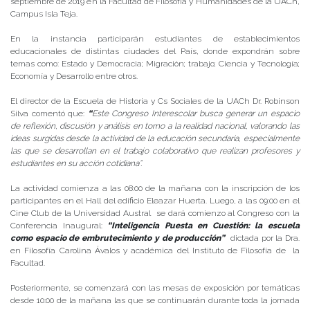
septiembre de 2019 en la Facultad de Filosofía y Humanidades de la UACh,
Campus Isla Teja.
En la instancia participarán estudiantes de establecimientos
educacionales de distintas ciudades del País, donde expondrán sobre
temas como: Estado y Democracia; Migración; trabajo; Ciencia y Tecnología;
Economía y Desarrollo entre otros.
El director de la Escuela de Historia y Cs Sociales de la UACh Dr. Robinson
Silva comentó que:
“
Este Congreso Interescolar busca generar un espacio
de reflexión, discusión y análisis en torno a la realidad nacional, valorando las
ideas surgidas desde la actividad de la educación secundaria, especialmente
las que se desarrollan en el trabajo colaborativo que realizan profesores y
estudiantes en su acción cotidiana”.
La actividad comienza a las 08:00 de la mañana con la inscripción de los
participantes en el Hall del edificio Eleazar Huerta. Luego, a las 09:00 en el
Cine Club de la Universidad Austral se dará comienzo al Congreso con la
Conferencia Inaugural:
“Inteligencia Puesta en Cuestión: la escuela
como espacio de embrutecimiento y de producción”
dictada por la Dra.
en Filosofía Carolina Ávalos y académica del Instituto de Filosofía de la
Facultad.
Posteriormente, se comenzará con las mesas de exposición por temáticas
desde 10:00 de la mañana las que se continuarán durante toda la jornada