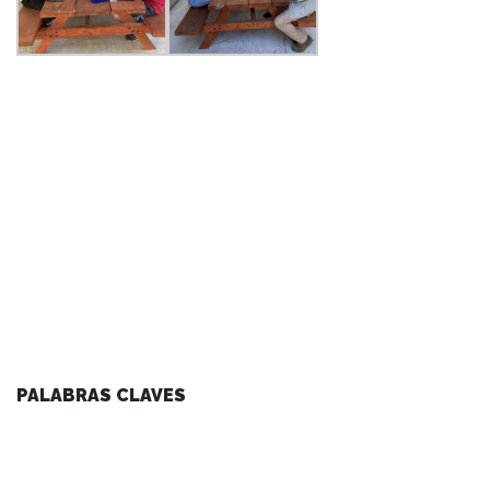
PALABRAS CLAVES
agenda facultad
arte y cultura
centro de noticias
conferencias y charlas
facultad
instituto de ciencias de la educación
instituto de historia y ciencias sociales
instituto de lingüística y literatura
noticias de académicos
noticias de estudiantes
vinculacion