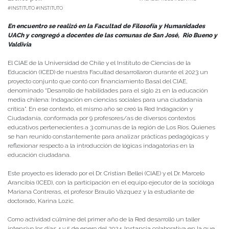
#INSTITUTO #INSTITUTO
En encuentro se realizó en la Facultad de Filosofía y Humanidades
UACh y congregó a docentes de las comunas de San José, Rio Bueno y
Valdivia
El CIAE de la Universidad de Chile y el Instituto de Ciencias de la
Educación (ICED) de nuestra Facultad desarrollaron durante el 2023 un
proyecto conjunto que contó con financiamiento Basal del CIAE,
denominado “Desarrollo de habilidades para el siglo 21 en la educación
media chilena: Indagación en ciencias sociales para una ciudadanía
crítica”. En ese contexto, el mismo año se creó la Red Indagación y
Ciudadanía, conformada por 9 profesores/as de diversos contextos
educativos pertenecientes a 3 comunas de la región de Los Ríos. Quienes
se han reunido constantemente para analizar prácticas pedagógicas y
reflexionar respecto a la introducción de lógicas indagatorias en la
educación ciudadana.
Este proyecto es liderado por el Dr. Cristian Bellei (CIAE) y el Dr. Marcelo
Arancibia (ICED), con la participación en el equipo ejecutor de la socióloga
Mariana Contreras, el profesor Braulio Vázquez y la estudiante de
doctorado, Karina Lozic.
Como actividad cúlmine del primer año de la Red desarrolló un taller
intensivo los días 4 y 5 de enero del 2024. Instancia colaborativa en la que