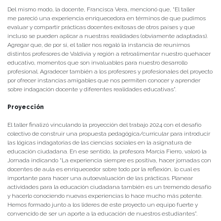
Del mismo modo, la docente, Francisca Vera, mencionó que, “El taller
me pareció una experiencia enriquecedora en términos de que pudimos
evaluar y compartir prácticas docentes exitosas de otros países y que
incluso se pueden aplicar a nuestras realidades (obviamente adaptadas).
Agregar que, de por sí, el taller nos regaló la instancia de reunirnos
distintos profesores de Valdivia y región a retroalimentar nuestro quehacer
educativo, momentos que son invaluables para nuestro desarrollo
profesional. Agradecer también a los profesores y profesionales del proyecto
por ofrecer instancias amigables que nos permiten conocer y aprender
sobre indagación docente y diferentes realidades educativas”.
Proyección
El taller finalizó vinculando la proyección del trabajo 2024 con el desafío
colectivo de construir una propuesta pedagógica/curricular para introducir
las lógicas indagatorias de las ciencias sociales en la asignatura de
educación ciudadana. En ese sentido, la profesora Marcia Fierro, valoró la
Jornada indicando “La experiencia siempre es positiva, hacer jornadas con
docentes de aula es enriquecedor sobre todo por la reflexión, lo cual es
importante para hacer una autoevaluación de las prácticas. Planear
actividades para la educación ciudadana también es un tremendo desafío
y hacerlo conociendo nuevas experiencias lo hace mucho más potente.
Hemos formado junto a los lideres de este proyecto un equipo fuerte y
convencido de ser un aporte a la educación de nuestros estudiantes”.