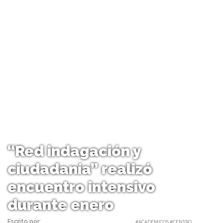
“Red indagación y
ciudadanía” realizó
encuentro intensivo
durante enero
Escrito por:
Carolina Angulo | 16/01/2024 |
#ACADÉMICOS #CENTRO