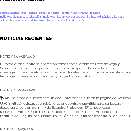
agenda facultad
arte y cultura
centro de noticias
conferencias y charlas
facultad
instituto de ciencias de la educación
instituto de historia y ciencias sociales
instituto de lingüística y literatura
noticias de académicos
noticias de estudiantes
vinculacion
vinculación
NOTICIAS RECIENTES
NOTICIAS 07/08/2026
Durante el encuentro se abordaron temas como la obra de Lope de Vega y
Calderón de la Barca, el pensamiento clásico español, los desafíos de la
investigación en literatura, los criterios editoriales de la Universidad de Navarra y
las proyecciones de publicaciones y proyectos conjuntos.
NOTICIAS 28/07/2026
📚 Anunciamos a nuestra comunidad universitaria que en la página de Revistas
UACh (http://revistas.uach.cl/), ya se encuentra disponible para su lectura y
descarga la edición del n° 77 de Estudios Filológicos (EFIL), publicado
recientemente. Felicitamos al equipo editorial de Estudios Filológicos, al
Instituto de Lingüística y Literatura, la Oficina de Publicaciones de la Facultad […]
NOTICIAS 15/07/2026