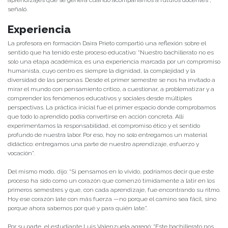
aprendizajes que se genera cuando acompañamos a futuros docentes”,
señaló.
Experiencia
La profesora en formación Daira Prieto compartió una reflexión sobre el
sentido que ha tenido este proceso educativo: “Nuestro bachillerato no es
solo una etapa académica; es una experiencia marcada por un compromiso
humanista, cuyo centro es siempre la dignidad, la complejidad y la
diversidad de las personas. Desde el primer semestre se nos ha invitado a
mirar el mundo con pensamiento crítico, a cuestionar, a problematizar y a
comprender los fenómenos educativos y sociales desde múltiples
perspectivas. La práctica inicial fue el primer espacio donde comprobamos
que todo lo aprendido podía convertirse en acción concreta. Allí
experimentamos la responsabilidad, el compromiso ético y el sentido
profundo de nuestra labor. Por eso, hoy no solo entregamos un material
didáctico: entregamos una parte de nuestro aprendizaje, esfuerzo y
vocación”.
Del mismo modo, dijo: “Si pensamos en lo vivido, podríamos decir que este
proceso ha sido como un corazón que comenzó tímidamente a latir en los
primeros semestres y que, con cada aprendizaje, fue encontrando su ritmo.
Hoy ese corazón late con más fuerza —no porque el camino sea fácil, sino
porque ahora sabemos por qué y para quién late.”.
Por su parte, el estudiante Luis Valenzuela agregó: “Este bachillerato nos