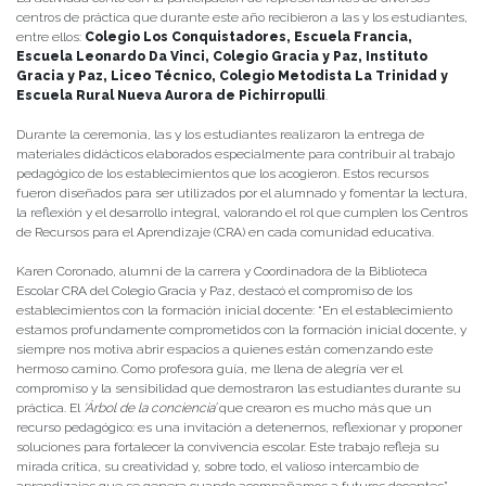
centros de práctica que durante este año recibieron a las y los estudiantes,
entre ellos:
Colegio Los Conquistadores, Escuela Francia,
Escuela Leonardo Da Vinci, Colegio Gracia y Paz, Instituto
Gracia y Paz, Liceo Técnico, Colegio Metodista La Trinidad y
Escuela Rural Nueva Aurora de Pichirropulli
.
Durante la ceremonia, las y los estudiantes realizaron la entrega de
materiales didácticos elaborados especialmente para contribuir al trabajo
pedagógico de los establecimientos que los acogieron. Estos recursos
fueron diseñados para ser utilizados por el alumnado y fomentar la lectura,
la reflexión y el desarrollo integral, valorando el rol que cumplen los Centros
de Recursos para el Aprendizaje (CRA) en cada comunidad educativa.
Karen Coronado, alumni de la carrera y Coordinadora de la Biblioteca
Escolar CRA del Colegio Gracia y Paz, destacó el compromiso de los
establecimientos con la formación inicial docente: “En el establecimiento
estamos profundamente comprometidos con la formación inicial docente, y
siempre nos motiva abrir espacios a quienes están comenzando este
hermoso camino. Como profesora guía, me llena de alegría ver el
compromiso y la sensibilidad que demostraron las estudiantes durante su
práctica. El
‘Árbol de la conciencia’
que crearon es mucho más que un
recurso pedagógico: es una invitación a detenernos, reflexionar y proponer
soluciones para fortalecer la convivencia escolar. Este trabajo refleja su
mirada crítica, su creatividad y, sobre todo, el valioso intercambio de