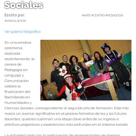
Sociales
Escrito por:
Carolina Angulo | 25/11/2025 |
#ARTE #CENTRO #PEDAGOGÍA
#VINCULACIÓN
Ver galería fotográfica
En una emotiva
ceremonia
realizada
recientemente, la
carrera de
Pedagogía en
Lenguaje y
Comunicación
celebró la
finalización del
Bachillerato en
Humanidades y
Ciencias Sociales, correspondiente al segundo año de formación. Este hito
marca un avance significativo en el proceso formativo de las y los futuros
docentes, quienes culminan una etapa clave antes de su ingreso a
prácticas progresivas y experiencias más profundas en el sistema escolar.
La actividad contó con la participación de representantes de diversos