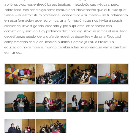
abrió los ojos, nos entregó bases teóricas, metodológicas y éticas, pero,
sobre todo, nos construyó como comunidad. Nos enseñó que el futuro que
viene —nuestro futuro profesional, académico y humano— se fundamenta
en esta formación que recibimos: una formación que nos invita a seguir
creciendo, investigando, creando y, por supuesto, enseñando con
convicción y sentido. Hoy podemos decir con orgullo que somos el resultado
del esfuerzo propio, de la guía de nuestros docentes y de una Facultad
comprometida con la educación pública. Como dijo Paulo Freire: ‘La
educación no cambia el mundo: cambia a las personas que van a cambiar
el mundo.’.