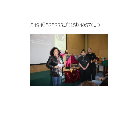
54946535333_fc15b4a57c_o