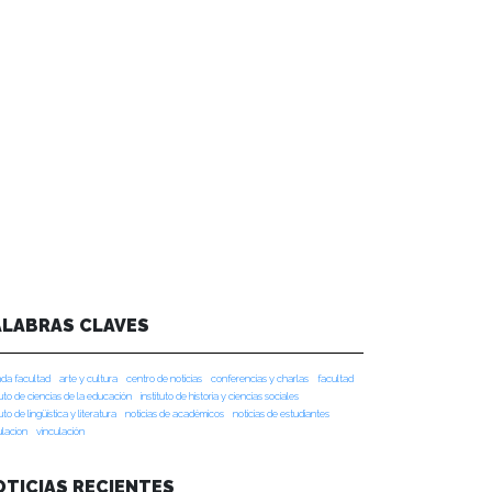
ALABRAS CLAVES
da facultad
arte y cultura
centro de noticias
conferencias y charlas
facultad
tuto de ciencias de la educación
instituto de historia y ciencias sociales
tuto de lingüística y literatura
noticias de académicos
noticias de estudiantes
ulacion
vinculación
OTICIAS RECIENTES