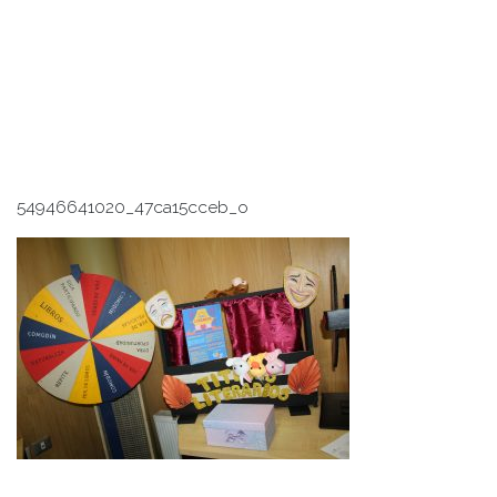
54946641020_47ca15cceb_o