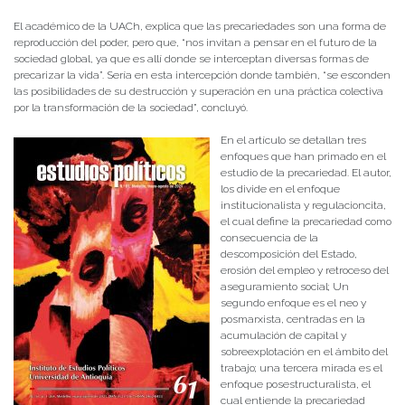
El académico de la UACh, explica que las precariedades son una forma de
reproducción del poder, pero que, “nos invitan a pensar en el futuro de la
sociedad global, ya que es allí donde se interceptan diversas formas de
precarizar la vida”. Sería en esta intercepción donde también, “se esconden
las posibilidades de su destrucción y superación en una práctica colectiva
por la transformación de la sociedad”, concluyó.
En el artículo se detallan tres
enfoques que han primado en el
estudio de la precariedad. El autor,
los divide en el enfoque
institucionalista y regulacioncita,
el cual define la precariedad como
consecuencia de la
descomposición del Estado,
erosión del empleo y retroceso del
aseguramiento social; Un
segundo enfoque es el neo y
posmarxista, centradas en la
acumulación de capital y
sobreexplotación en el ámbito del
trabajo; una tercera mirada es el
enfoque posestructuralista, el
cual entiende la precariedad