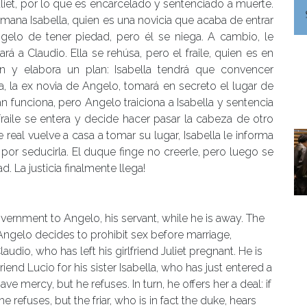
liet, por lo que es encarcelado y sentenciado a muerte.
rmana Isabella, quien es una novicia que acaba de entrar
gelo
de tener piedad, pero
él
se niega. A cambio, le
ará a Claudio. Ella se rehúsa, pero el fraile, quien es en
ón y elabora un plan:
Isabella tendrá que convencer
a,
la
ex novia
de
Angelo
, tomará
en secreto
el lugar de
lan funciona, pero
Angelo
traiciona a Isabella y sentencia
fraile
se entera y decide hacer pasar la cabeza de otro
real vuelve a casa a tomar su lugar, Isabella le informa
 por seduci
rla. El duque finge no creerle, pero luego se
dad.
La justicia finalmente llega!
government to Angelo
, his servant,
while he is away. The
r. Angelo decides to prohibit sex before marriage,
laudio, who has left his girlfriend Juliet pregnant. He is
iend Lucio for his sister Isabella, who has just entered a
have mercy, but he r
efuses. In turn, he offers her a deal:
if
he refuses
, but t
he friar, who is in fact the duke, hears