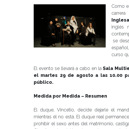
Como es 
carrer
Ingles
inglés 
contemp
se desar
español
curso qu
El evento se llevará a cabo en la
Sala Multi
el martes 29 de agosto a las 10.00 pa
público.
Medida
por
Medida
–
Resumen
El duque,
Vincetio
, decide dejarle el ma
mientras
él
no está. El duque real permanece 
prohibir el sexo antes del matrimonio,
castig