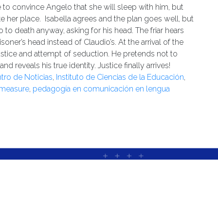
e to
convince
Angelo
that she will sleep with him, but
ake her place.
Isabella agrees and t
he plan goes well, but
o to death anyway
, asking for his head. The friar hears
risoner’s head
instead of
Claudio’
s. At the arrival of the
ustice and attempt of seduction. He pretends not to
and reveals his true identity. Justice
finally arrives!
tro de Noticias
,
Instituto de Ciencias de la Educación
,
 measure
,
pedagogía en comunicación en lengua