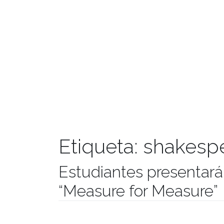
Etiqueta:
shakesp
Estudiantes presentar
“Measure for Measure”
Publicado el
25/08/2017
- Facultad de Filosofía y Hu