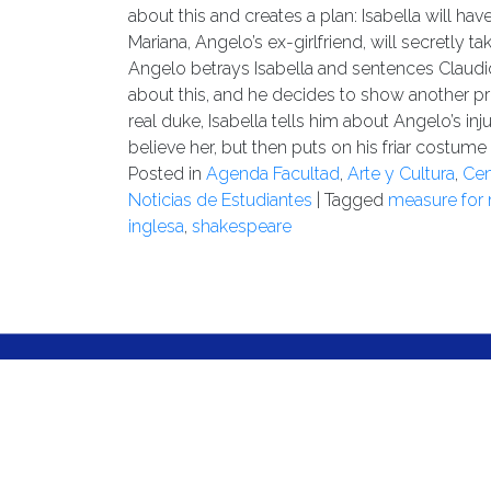
about this and creates a plan
:
Isabella will
hav
Mariana, Angelo’s ex-girlfriend, will secretly t
Angelo
betrays Isabella and
sentences Claudi
about this, and he decides to show another p
real duke, Isabella tells him
about Angelo’s inj
believe
her,
but then puts on his friar costume 
Posted in
Agenda Facultad
,
Arte y Cultura
,
Cen
Noticias de Estudiantes
|
Tagged
measure for
inglesa
,
shakespeare