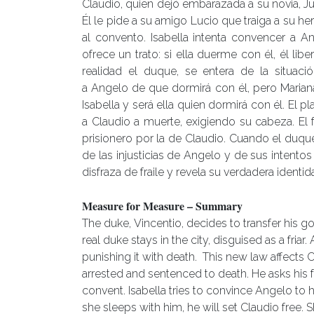
Claudio, quien dejó embarazada a su novia, Ju
Él le pide a su amigo Lucio que traiga a su he
al convento.
Isabella
intenta convencer a
An
ofrece un trato: si ella duerme con él, él liber
realidad el duque, se entera de
la situaci
a
Angelo
de que dormirá con él, pero Marian
Isabella y será ella quien dormirá con él. El p
a Claudio a muerte, exigiendo su cabeza. El
prisionero por la de Claudio. Cuando el duque 
de las injusticias de
Angelo
y de sus intentos
disfraza de fraile y revela su verdadera identi
Measure for Measure – Summary
The duke,
Vincentio
, decides to
transfer his 
real duke stays in the city, disguised as a fria
punishing it with death. This
new law
affects C
arrested and sentenced to death. He asks his fr
convent. Isabella
tries to convince Angelo
to 
she sleeps with him, he will set Claudio free.
S