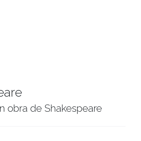
eare
án obra de Shakespeare
manidades