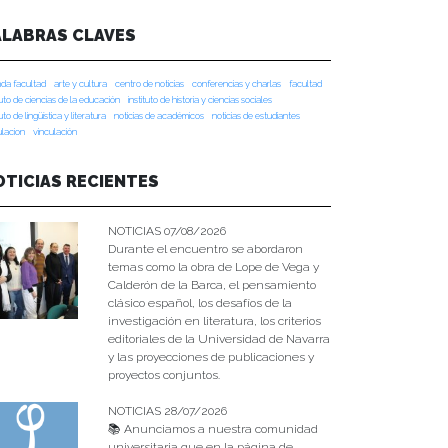
ALABRAS CLAVES
da facultad
arte y cultura
centro de noticias
conferencias y charlas
facultad
tuto de ciencias de la educación
instituto de historia y ciencias sociales
tuto de lingüística y literatura
noticias de académicos
noticias de estudiantes
ulacion
vinculación
OTICIAS RECIENTES
NOTICIAS 07/08/2026
Durante el encuentro se abordaron
temas como la obra de Lope de Vega y
Calderón de la Barca, el pensamiento
clásico español, los desafíos de la
investigación en literatura, los criterios
editoriales de la Universidad de Navarra
y las proyecciones de publicaciones y
proyectos conjuntos.
NOTICIAS 28/07/2026
📚 Anunciamos a nuestra comunidad
universitaria que en la página de