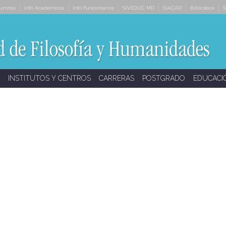
lumnos
Info Académicos
Info Funcionarios
SIVEDUC MD
SIACAD
Biblioteca
S
INSTITUTOS Y CENTROS
CARRERAS
POSTGRADO
EDUCACI