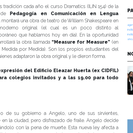
tradición cada año el curso Dramatics (ILIN 154) de la
P
a de
Pedagogía en Comunicación en Lengua
a
montará una obra de teatro de William Shakespeare en
agen
moderno original (el cual es un poco distinto al
insti
oráneo que hablamos hoy en día). En la oportunidad
insti
vinc
rollará la obra llamada
“
Measure for Measure”
(en
, Medida por Medida). Son los propios estudiantes del
N
ienes adaptaron la obra original y le dieron forma.
expresión del Edificio Eleazar Huerta (ex CIDFIL)
ra colegios invitados y a las 19.00 para todo
ndo de su gobierno a
Angelo
, uno de sus sirvientes,
en la ciudad, pero disfrazado de fraile.
Angelo
decide
ándolo
con la pena de muerte. Esta nueva ley afecta a