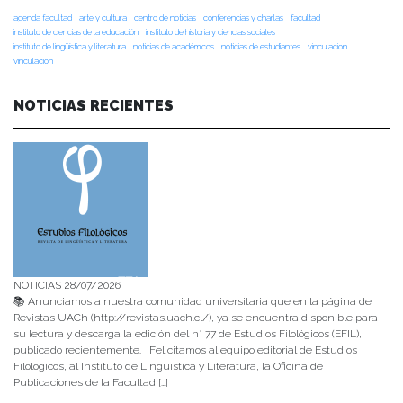
agenda facultad
arte y cultura
centro de noticias
conferencias y charlas
facultad
instituto de ciencias de la educación
instituto de historia y ciencias sociales
instituto de lingüística y literatura
noticias de académicos
noticias de estudiantes
vinculacion
vinculación
NOTICIAS RECIENTES
NOTICIAS 28/07/2026
📚 Anunciamos a nuestra comunidad universitaria que en la página de
Revistas UACh (http://revistas.uach.cl/), ya se encuentra disponible para
su lectura y descarga la edición del n° 77 de Estudios Filológicos (EFIL),
publicado recientemente. Felicitamos al equipo editorial de Estudios
Filológicos, al Instituto de Lingüística y Literatura, la Oficina de
Publicaciones de la Facultad […]