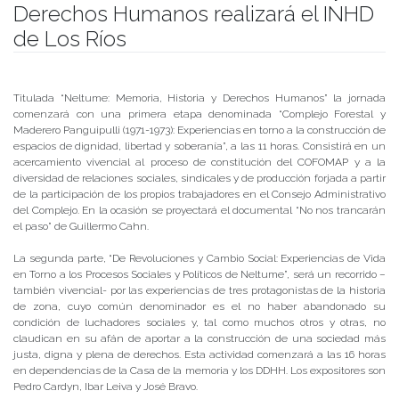
Derechos Humanos realizará el INHD
de Los Ríos
Publicado el
30/08/2017
- Facultad de Filosofía y Humanidades
Titulada “Neltume: Memoria, Historia y Derechos Humanos” la jornada
comenzará con una primera etapa denominada “Complejo Forestal y
Maderero Panguipulli (1971-1973): Experiencias en torno a la construcción de
espacios de dignidad, libertad y soberanía”, a las 11 horas. Consistirá en un
acercamiento vivencial al proceso de constitución del COFOMAP y a la
diversidad de relaciones sociales, sindicales y de producción forjada a partir
de la participación de los propios trabajadores en el Consejo Administrativo
del Complejo. En la ocasión se proyectará el documental “No nos trancarán
el paso” de Guillermo Cahn.
La segunda parte, “De Revoluciones y Cambio Social: Experiencias de Vida
en Torno a los Procesos Sociales y Políticos de Neltume”, será un recorrido –
también vivencial- por las experiencias de tres protagonistas de la historia
de zona, cuyo común denominador es el no haber abandonado su
condición de luchadores sociales y, tal como muchos otros y otras, no
claudican en su afán de aportar a la construcción de una sociedad más
justa, digna y plena de derechos. Esta actividad comenzará a las 16 horas
en dependencias de la Casa de la memoria y los DDHH. Los expositores son
Pedro Cardyn, Ibar Leiva y José Bravo.