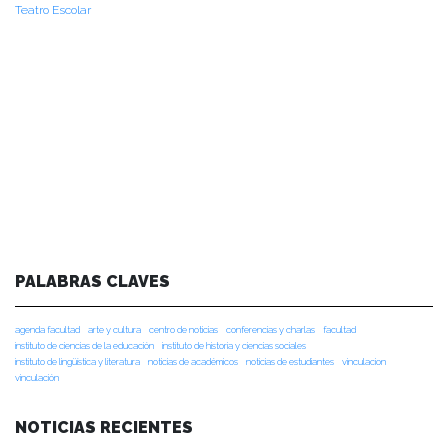
Teatro Escolar
PALABRAS CLAVES
agenda facultad
arte y cultura
centro de noticias
conferencias y charlas
facultad
instituto de ciencias de la educación
instituto de historia y ciencias sociales
instituto de lingüística y literatura
noticias de académicos
noticias de estudiantes
vinculacion
vinculación
NOTICIAS RECIENTES