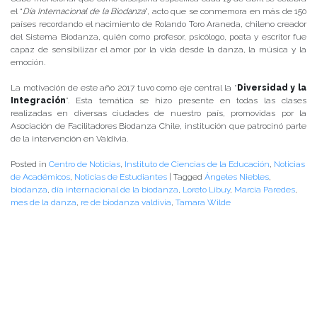
el “
Día Internacional de la Biodanza
”, acto que se conmemora en más de 150
países recordando el nacimiento de Rolando Toro Araneda, chileno creador
del Sistema Biodanza, quién como profesor, psicólogo, poeta y escritor fue
capaz de sensibilizar el amor por la vida desde la danza, la música y la
emoción.
La motivación de este año 2017 tuvo como eje central la “
Diversidad y la
Integración
”. Esta temática se hizo presente en todas las clases
realizadas en diversas ciudades de nuestro país, promovidas por la
Asociación de Facilitadores Biodanza Chile, institución que patrocinó parte
de la intervención en Valdivia.
Posted in
Centro de Noticias
,
Instituto de Ciencias de la Educación
,
Noticias
de Académicos
,
Noticias de Estudiantes
|
Tagged
Ángeles Niebles
,
biodanza
,
día internacional de la biodanza
,
Loreto Libuy
,
Marcia Paredes
,
mes de la danza
,
re de biodanza valdivia
,
Tamara Wilde