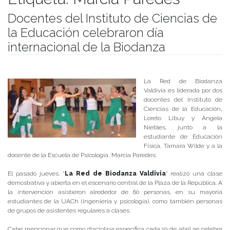
Docentes del Instituto de Ciencias de
la Educación celebraron día
internacional de la Biodanza
Publicado el
24/04/2017
- Facultad de Filosofía y Humanidades
La Red de Biodanza
Valdivia es liderada por dos
docentes del Instituto de
Ciencias de la Educación,
Loreto Libuy y Ángela
Niebles, junto a la
estudiante de Educación
Física, Tamara Wilde y a la
docente de la Escuela de Psicología, Marcia Paredes.
El pasado jueves, “
La Red de Biodanza Valdivia
” realizó una clase
demostrativa y abierta en el escenario central de la Plaza de la República. A
la intervención asistieron alrededor de 60 personas, en su mayoría
estudiantes de la UACh (ingeniería y psicología), como también personas
de grupos de asistentes regulares a clases.
Cabe mencionar que como disciplina específica cada 19 de abril se celebra