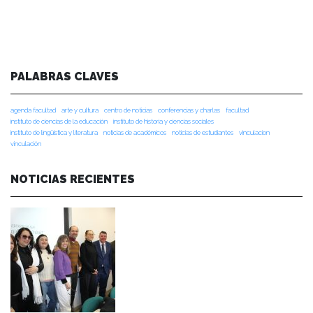
PALABRAS CLAVES
agenda facultad
arte y cultura
centro de noticias
conferencias y charlas
facultad
instituto de ciencias de la educación
instituto de historia y ciencias sociales
instituto de lingüística y literatura
noticias de académicos
noticias de estudiantes
vinculacion
vinculación
NOTICIAS RECIENTES