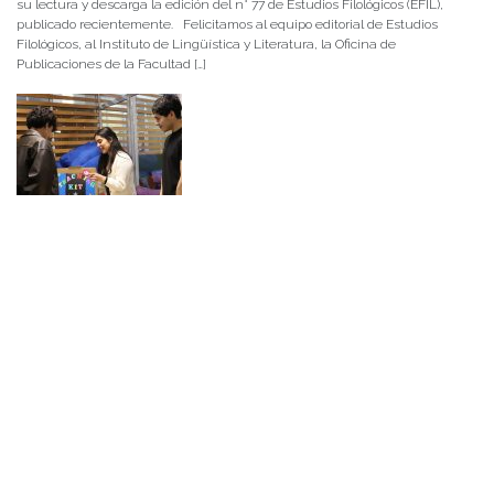
su lectura y descarga la edición del n° 77 de Estudios Filológicos (EFIL),
publicado recientemente. Felicitamos al equipo editorial de Estudios
Filológicos, al Instituto de Lingüística y Literatura, la Oficina de
Publicaciones de la Facultad […]
NOTICIAS 15/07/2026
Muchos de estos recursos fueron implementados durante el semestre en
las residencias de Mejor Niñez Nidal y Las Parras, espacios donde el
estudiantado desarrolló experiencias de aprendizaje y acompañamiento.