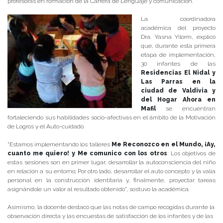
profesoras en formación de la Carrera de Lenguaje y comunicación.
La coordinadora
académica del proyecto
Dra. Yasna Yilorm, explicó
que, durante esta primera
etapa de implementación,
30 infantes de las
Residencias El Nidal y
Las Parras en la
ciudad de Valdivia y
del Hogar Ahora en
Mafil
se encuentran
fortaleciendo sus habilidades socio-afectivas en el ámbito de la Motivación
de Logros y el Auto-cuidado.
“Estamos implementando los talleres
Me Reconozco en el Mundo, ¡Ay,
cuanto me quiero! y Me comunico con los otros
. Los objetivos de
estas sesiones son en primer lugar, desarrollar la autoconsciencia del niño
en relación a su entorno; Por otro lado, desarrollar el auto concepto y la valía
personal en la construcción identitaria y, finalmente, proyectar tareas
asignándole un valor al resultado obtenido”, sostuvo la académica.
Asimismo, la docente destacó que las notas de campo recogidas durante la
observación directa y las encuestas de satisfacción de los infantes y de las