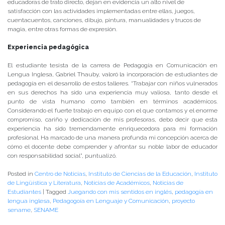
educadoras de trato directo, dejan en evidencia un alto nivel de
satisfacción con las actividades implementadas entre ellas, juegos,
cuentacuentos, canciones, dibujo, pintura, manualidades y trucos de
magia, entre otras formas de expresión.
Experiencia pedagógica
El estudiante tesista de la carrera de Pedagogía en Comunicación en
Lengua Inglesa, Gabriel Thauby, valoró la incorporación de estudiantes de
pedagogía en el desarrollo de estos talleres. “Trabajar con niños vulnerados
en sus derechos ha sido una experiencia muy valiosa, tanto desde el
punto de vista humano como también en términos académicos.
Considerando el fuerte trabajo en equipo con el que contamos y el enorme
compromiso, cariño y dedicación de mis profesoras, debo decir que esta
experiencia ha sido tremendamente enriquecedora para mi formación
profesional. Ha marcado de una manera profunda mi concepción acerca de
cómo el docente debe comprender y afrontar su noble labor de educador
con responsabilidad social”, puntualizó.
Posted in
Centro de Noticias
,
Instituto de Ciencias de la Educación
,
Instituto
de Lingüística y Literatura
,
Noticias de Académicos
,
Noticias de
Estudiantes
|
Tagged
Juegando con mis sentidos en inglés
,
pedagogía en
lengua inglesa
,
Pedagogoía en Lenguaje y Comunicación
,
proyecto
sename
,
SENAME