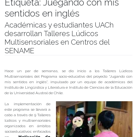
Etiqueta:
Juegando con mis
sentidos en inglés
Académicas y estudiantes UACh
desarrollan Talleres Lúdicos
Multisensoriales en Centros del
SENAME
Publicado el
29/05/2019
- Facultad de Filosofía y Humanidades
Hace un par de semanas, se dio inicio a los Talleres Lúdicos
Multisensoriales del Programa socio-educativo del proyecto “Jugando con
mis sentidos en inglés”, impulsado por un equipo de académicas del
Instituto de Lingüística y Literatura e Instituto de Ciencias de la Educación
de la Universidad Austral de Chile.
La implementación de
este programa se llevará a
cabo a través de 9 Talleres
lúdicos y multisensoriales
organizados en ámbitos
socioeducativos: enfocados