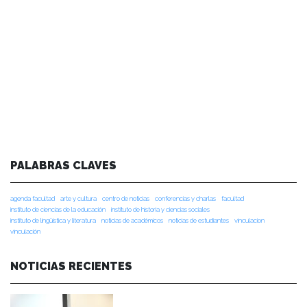
PALABRAS CLAVES
agenda facultad
arte y cultura
centro de noticias
conferencias y charlas
facultad
instituto de ciencias de la educación
instituto de historia y ciencias sociales
instituto de lingüística y literatura
noticias de académicos
noticias de estudiantes
vinculacion
vinculación
NOTICIAS RECIENTES