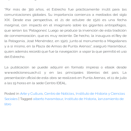
“Por más de 300 años, el Estrecho fue prácticamente inútil para las
comunicaciones globales. Su importancia comienza a mediados del siglo
XIX. Desde esa perspectiva, el 21 de octubre de 1520 es una fecha
marginal, con impacto en el imaginario sobre los gigantes antropófagos,
que serían los ‘Patagones’. Luego se produce la invención de esta tradición
de conmemoración, que es muy reciente. De hecho, la inaugura el Rey de
la Patagonia, José Menéndez, en 1920, junto al monumento a Magallanes
y a sí mismo, en la Plaza de Armas de Punta Arenas”, aseguró Harambour,
quien además recordó que fue la navegación a vapor la que permitió el uso
del Estrecho.
La publicación se puede adquirir en formato impreso o ebook desde
www.edicionesuach.cl y en las principales librerías del país. La
presentación oficial de esta obra se realizará en Punta Arenas, el 11 de julio
a las 19 horas en la sede Centro IDEAL.
Posted in
Arte y Cultura
,
Centro de Noticias
,
Instituto de Historia y Ciencias
Sociales
|
Tagged
alberto harambour
,
Instituto de Historia
,
lanzamiento de
libro