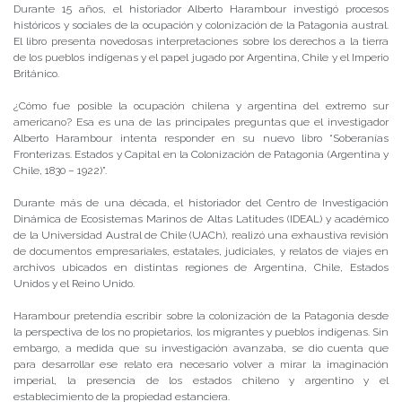
Durante 15 años, el historiador Alberto Harambour investigó procesos
históricos y sociales de la ocupación y colonización de la Patagonia austral.
El libro presenta novedosas interpretaciones sobre los derechos a la tierra
de los pueblos indígenas y el papel jugado por Argentina, Chile y el Imperio
Británico.
¿Cómo fue posible la ocupación chilena y argentina del extremo sur
americano? Esa es una de las principales preguntas que el investigador
Alberto Harambour intenta responder en su nuevo libro “Soberanías
Fronterizas. Estados y Capital en la Colonización de Patagonia (Argentina y
Chile, 1830 – 1922)”.
Durante más de una década, el historiador del Centro de Investigación
Dinámica de Ecosistemas Marinos de Altas Latitudes (IDEAL) y académico
de la Universidad Austral de Chile (UACh), realizó una exhaustiva revisión
de documentos empresariales, estatales, judiciales, y relatos de viajes en
archivos ubicados en distintas regiones de Argentina, Chile, Estados
Unidos y el Reino Unido.
Harambour pretendía escribir sobre la colonización de la Patagonia desde
la perspectiva de los no propietarios, los migrantes y pueblos indígenas. Sin
embargo, a medida que su investigación avanzaba, se dio cuenta que
para desarrollar ese relato era necesario volver a mirar la imaginación
imperial, la presencia de los estados chileno y argentino y el
establecimiento de la propiedad estanciera.