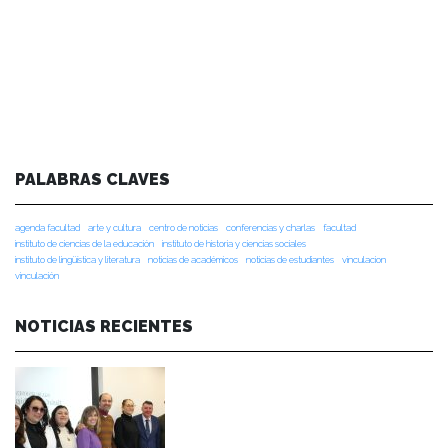
PALABRAS CLAVES
agenda facultad
arte y cultura
centro de noticias
conferencias y charlas
facultad
instituto de ciencias de la educación
instituto de historia y ciencias sociales
instituto de lingüística y literatura
noticias de académicos
noticias de estudiantes
vinculacion
vinculación
NOTICIAS RECIENTES