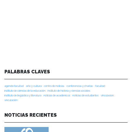
PALABRAS CLAVES
agenda facultad
arte y cultura
centro de noticias
conferencias y charlas
facultad
instituto de ciencias de la educación
instituto de historia y ciencias sociales
instituto de lingüística y literatura
noticias de académicos
noticias de estudiantes
vinculacion
vinculación
NOTICIAS RECIENTES