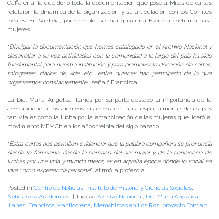
Caffarena, la que donó toda la documentación que poseía. Miles de cartas
relataron la dinámica de la organización y su articulación con los Comités
locales. En Valdivia, por ejemplo, se inauguró una Escuela nocturna para
mujeres.
“
Divulgar la documentación que hemos catalogado en el Archivo Nacional y
desarrollar a su vez actividades con la comunidad a lo largo del país ha sido
fundamental para nuestra institución y para promover la donación de cartas,
fotografías, diarios de vida, etc., entre quienes han participado de lo que
organizamos constantemente
”, señaló Francisca.
La Dra. María Angélica Illanes por su parte destacó la importancia de la
accesibilidad a los archivos históricos del país, especialmente de etapas
tan vitales como la lucha por la emancipación de las mujeres que lideró el
movimiento MEMCh en los años treinta del siglo pasado.
“
Estas cartas nos permiten evidenciar que la palabra compañera se pronuncia
desde lo femenino, desde la cercanía del ser mujer y de la conciencia de
luchas por una vida y mundo mejor, es en aquella época dónde lo social se
vive como experiencia personal
”, afirmó la profesora.
Posted in
Centro de Noticias
,
Instituto de Historia y Ciencias Sociales
,
Noticias de Académicos
|
Tagged
Archivo Nacional
,
Dra. María Angélica
Illanes
,
Francisca Manticorena
,
Memchistas en Los Ríos
,
proyecto Fondart