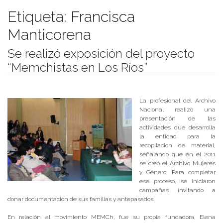
Etiqueta:
Francisca
Manticorena
Se realizó exposición del proyecto
“Memchistas en Los Ríos”
Publicado el
07/11/2017
- Facultad de Filosofía y Humanidades
La profesional del Archivo
Nacional realizó una
presentación de las
actividades que desarrolla
la entidad para la
recopilación de material,
señalando que en el 2011
se creó el Archivo Mujeres
y Género. Para completar
ese proceso, se iniciaron
campañas invitando a
donar documentación de sus familias y antepasados.
En relación al movimiento MEMCh, fue su propia fundadora, Elena