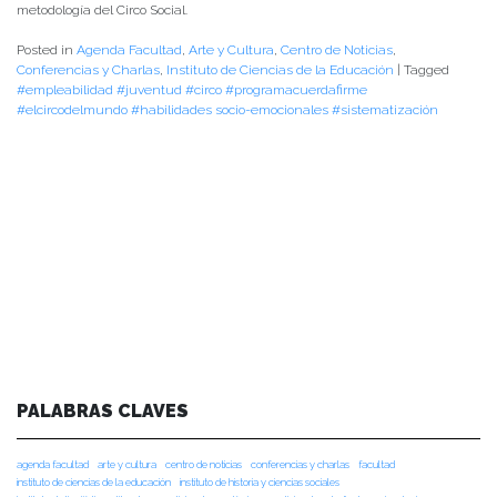
metodología del Circo Social.
Posted in
Agenda Facultad
,
Arte y Cultura
,
Centro de Noticias
,
Conferencias y Charlas
,
Instituto de Ciencias de la Educación
|
Tagged
#empleabilidad #juventud #circo #programacuerdafirme
#elcircodelmundo #habilidades socio-emocionales #sistematización
PALABRAS CLAVES
agenda facultad
arte y cultura
centro de noticias
conferencias y charlas
facultad
instituto de ciencias de la educación
instituto de historia y ciencias sociales