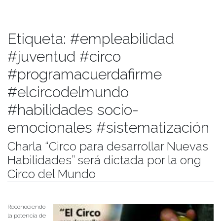
Etiqueta:
#empleabilidad
#juventud #circo
#programacuerdafirme
#elcircodelmundo
#habilidades socio-
emocionales #sistematización
Charla “Circo para desarrollar Nuevas
Habilidades” será dictada por la ong
Circo del Mundo
Publicado el
11/08/2017
- Facultad de Filosofía y Humanidades
Reconociendo
la potencia de