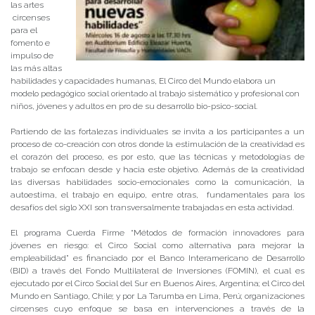
las artes
circenses
para el
fomento e
impulso de
las más altas
habilidades y capacidades humanas, El Circo del Mundo elabora un
modelo pedagógico social orientado al trabajo sistemático y profesional con
niños, jóvenes y adultos en pro de su desarrollo bio-psico-social.
Partiendo de las fortalezas individuales se invita a los participantes a un
proceso de co-creación con otros donde la estimulación de la creatividad es
el corazón del proceso, es por esto, que las técnicas y metodologías de
trabajo se enfocan desde y hacia este objetivo. Además de la creatividad
las diversas habilidades socio-emocionales como la comunicación, la
autoestima, el trabajo en equipo, entre otras, fundamentales para los
desafíos del siglo XXI son transversalmente trabajadas en esta actividad.
El programa Cuerda Firme “Métodos de formación innovadores para
jóvenes en riesgo: el Circo Social como alternativa para mejorar la
empleabilidad” es financiado por el Banco Interamericano de Desarrollo
(BID) a través del Fondo Multilateral de Inversiones (FOMIN), el cual es
ejecutado por el Circo Social del Sur en Buenos Aires, Argentina; el Circo del
Mundo en Santiago, Chile; y por La Tarumba en Lima, Perú; organizaciones
circenses cuyo enfoque se basa en intervenciones a través de la