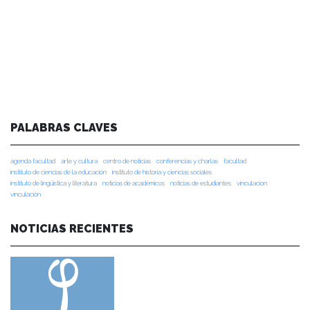
PALABRAS CLAVES
agenda facultad
arte y cultura
centro de noticias
conferencias y charlas
facultad
instituto de ciencias de la educación
instituto de historia y ciencias sociales
instituto de lingüística y literatura
noticias de académicos
noticias de estudiantes
vinculacion
vinculación
NOTICIAS RECIENTES