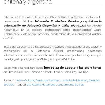
chilena y argentina
Publicado el
14/08/2019
- Facultad de Filosofía y Humanidades
Ediciones Universidad Austral de Chile y Qué Leo Valdivia invitan a la
presentación del libro
Soberanías Fronterizas. Estados y capital en la
colonización de Patagonia (Argentina y Chile, 1830-1922),
de Alberto
Harambour. En la ocasión, participarán como presentadores Laura
Nahuelhual y Alejandro Saavedra, académicos de la Universidad Austral
de Chile.
Esta obra da cuenta de los procesos históricos y sociales de la ocupación y
colonización de la Patagonia austral, presentando novedosas
interpretaciones sobre los derechos a la tierra de los pueblos indígenas y el
papel jugado por Argentina, Chile y el Imperio Británico.
La actividad se realizará el día
jueves 22 de agosto a las 18:30 horas
en librería Qué Leo, ubicada en local 1, Los Laureles #75, isla Teja.
Posted in
Arte y Cultura
,
Centro de Noticias
,
Instituto de Historia y Ciencias
Sociales
|
Tagged
Dr.a Alberto Harambour
,
lanzamiento de libro