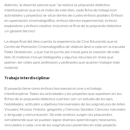
Además, la docente precisó que “se realiza la propuesta didáctica
interdisciplinar que es el motor de este libro, cada ficha de trabajo (con
actividades y proyectos) se sitúa dentro de cuatro énfasis posibles: Énfasis
en apreciación cinematográfica, énfasis técnico experimental, énfasis
exploratorio y énfasis creativo. Incluimos al final de la propuesta didáctica
un glosario técnico”.
La etapa final del libro cuenta la experiencia de Cine Educando que el
Centro de Promoción Cinematográfica de Valdivia llevó a cabo en la escuela
Fedor Dostoievski, y que fue el punta pie inicial para la creación de este
libro. El material incluye bibliografía y algunos recursos en línea que
podrían ser útiles para profesoras y profesores que quieran trabajar este
material.
Trabajo Interdisciplinar
El proyecto tiene como énfasis transversal el cine y el trabajo
interdisciplinar. Todas las actividades y los proyectos que aparecen en las
fichas de la propuesta didáctica cuentan con un estudio de los ejes,
habilidades, actitudes y objetivos transversales de las asignaturas de Artes
Visuales; Música; Historia, geografía y Ciencias Sociales; Ciencias naturales
y; lenguaje y comunicación. De este análisis surgen las propuestas,
considerando que se puedan lograr diversos aprendizajes necesarios,
vinculados a cada una de las asignaturas presentes en este proyecto.