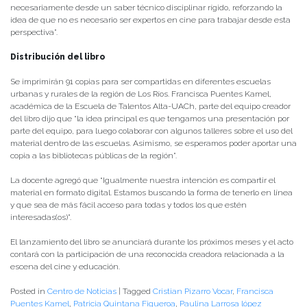
necesariamente desde un saber técnico disciplinar rígido, reforzando la
idea de que no es necesario ser expertos en cine para trabajar desde esta
perspectiva”.
Distribución del libro
Se imprimirán 91 copias para ser compartidas en diferentes escuelas
urbanas y rurales de la región de Los Ríos. Francisca Puentes Kamel,
académica de la Escuela de Talentos Alta-UACh, parte del equipo creador
del libro dijo que “la idea principal es que tengamos una presentación por
parte del equipo, para luego colaborar con algunos talleres sobre el uso del
material dentro de las escuelas. Asimismo, se esperamos poder aportar una
copia a las bibliotecas públicas de la región”.
La docente agregó que “Igualmente nuestra intención es compartir el
material en formato digital. Estamos buscando la forma de tenerlo en línea
y que sea de más fácil acceso para todas y todos los que estén
interesadas(os)”.
El lanzamiento del libro se anunciará durante los próximos meses y el acto
contará con la participación de una reconocida creadora relacionada a la
escena del cine y educación.
Posted in
Centro de Noticias
|
Tagged
Cristian Pizarro Vocar
,
Francisca
Puentes Kamel
,
Patricia Quintana Figueroa
,
Paulina Larrosa lópez