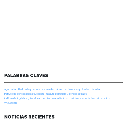
PALABRAS CLAVES
agenda facultad
arte y cultura
centro de noticias
conferencias y charlas
facultad
instituto de ciencias de la educación
instituto de historia y ciencias sociales
instituto de lingüística y literatura
noticias de académicos
noticias de estudiantes
vinculacion
vinculación
NOTICIAS RECIENTES