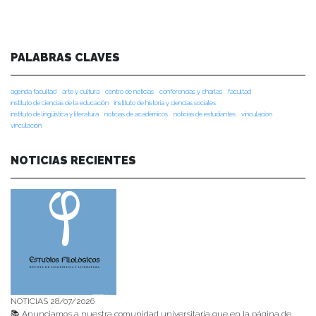
PALABRAS CLAVES
agenda facultad
arte y cultura
centro de noticias
conferencias y charlas
facultad
instituto de ciencias de la educación
instituto de historia y ciencias sociales
instituto de lingüística y literatura
noticias de académicos
noticias de estudiantes
vinculacion
vinculación
NOTICIAS RECIENTES
NOTICIAS 28/07/2026
📚 Anunciamos a nuestra comunidad universitaria que en la página de