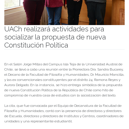
UACh realizará actividades para
socializar la propuesta de nueva
Constitución Política
Publicado el
15/07/2022
- Facultad de Filosofía y Humanidades
En el Salón Jorge Millas del Campus Isla Teja de la Universidad Austral de
Chile, se llevó a cabo una reunión entre la Prorrectora Dra. Sandra Bucarey,
el Decano de la Facultad de Filosofía y Humanidades, Dr. Mauricio Mancilla,
y las ex convencionales constituyentes por el distrito 24, Ramona Reyes y
Aurora Delgado. En la instancia, se hizo entrega simbólica de la propuesta
de nueva Constitución Política de la República de Chile como hito de
compromiso de nuestra casa de estudios con la socialización del texto.
La cita, que fue convocada por el Equipo de Decanatura de la Facultad de
Filosofía y Humanidades, contó con la presencia de directoras y directores
de Escuela, directoras y directores de Institutos y Centros, coordinadores de
unidades y una representante estudiantil.