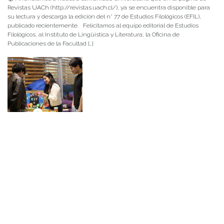
Revistas UACh (http://revistas.uach.cl/), ya se encuentra disponible para
su lectura y descarga la edición del n° 77 de Estudios Filológicos (EFIL),
publicado recientemente. Felicitamos al equipo editorial de Estudios
Filológicos, al Instituto de Lingüística y Literatura, la Oficina de
Publicaciones de la Facultad […]
NOTICIAS 15/07/2026
Muchos de estos recursos fueron implementados durante el semestre en
las residencias de Mejor Niñez Nidal y Las Parras, espacios donde el
estudiantado desarrolló experiencias de aprendizaje y acompañamiento.