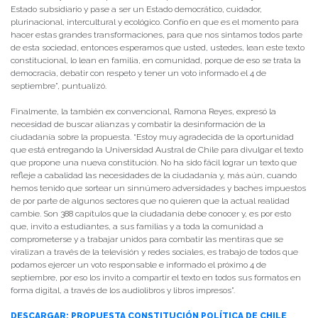
Estado subsidiario y pase a ser un Estado democrático, cuidador,
plurinacional, intercultural y ecológico. Confío en que es el momento para
hacer estas grandes transformaciones, para que nos sintamos todos parte
de esta sociedad, entonces esperamos que usted, ustedes, lean este texto
constitucional, lo lean en familia, en comunidad, porque de eso se trata la
democracia, debatir con respeto y tener un voto informado el 4 de
septiembre”, puntualizó.
Finalmente, la también ex convencional, Ramona Reyes, expresó la
necesidad de buscar alianzas y combatir la desinformación de la
ciudadanía sobre la propuesta. “Estoy muy agradecida de la oportunidad
que está entregando la Universidad Austral de Chile para divulgar el texto
que propone una nueva constitución. No ha sido fácil lograr un texto que
refleje a cabalidad las necesidades de la ciudadanía y, más aún, cuando
hemos tenido que sortear un sinnúmero adversidades y baches impuestos
de por parte de algunos sectores que no quieren que la actual realidad
cambie. Son 388 capítulos que la ciudadanía debe conocer y, es por esto
que, invito a estudiantes, a sus familias y a toda la comunidad a
comprometerse y a trabajar unidos para combatir las mentiras que se
viralizan a través de la televisión y redes sociales, es trabajo de todos que
podamos ejercer un voto responsable e informado el próximo 4 de
septiembre, por eso los invito a compartir el texto en todos sus formatos en
forma digital, a través de los audiolibros y libros impresos”.
DESCARGAR: PROPUESTA CONSTITUCIÓN POLÍTICA DE CHILE