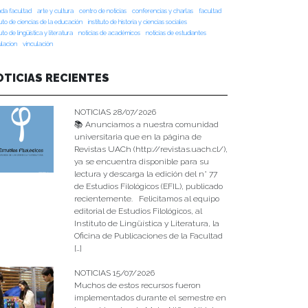
da facultad
arte y cultura
centro de noticias
conferencias y charlas
facultad
tuto de ciencias de la educación
instituto de historia y ciencias sociales
tuto de lingüística y literatura
noticias de académicos
noticias de estudiantes
ulacion
vinculación
OTICIAS RECIENTES
NOTICIAS 28/07/2026
📚 Anunciamos a nuestra comunidad
universitaria que en la página de
Revistas UACh (http://revistas.uach.cl/),
ya se encuentra disponible para su
lectura y descarga la edición del n° 77
de Estudios Filológicos (EFIL), publicado
recientemente. Felicitamos al equipo
editorial de Estudios Filológicos, al
Instituto de Lingüística y Literatura, la
Oficina de Publicaciones de la Facultad
[…]
NOTICIAS 15/07/2026
Muchos de estos recursos fueron
implementados durante el semestre en