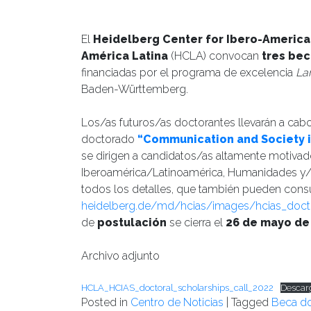
Publicado el
02/05/2022
- Facultad de Filosofía y Hu
El
Heidelberg Center for Ibero-America
América Latina
(HCLA) convocan
tres be
financiadas por el programa de excelencia
La
Baden-Württemberg.
Los/as futuros/as doctorantes llevarán a cabo 
doctorado
“Communication and Society 
se dirigen a candidatos/as altamente motiva
Iberoamérica/Latinoamérica, Humanidades y/o
todos los detalles, que también pueden consul
heidelberg.de/md/hcias/images/hcias_doctor
de
postulación
se cierra el
26 de mayo de
Archivo adjunto
HCLA_HCIAS_doctoral_scholarships_call_2022
Descar
Posted in
Centro de Noticias
|
Tagged
Beca d