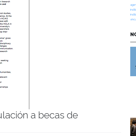
agen
insti
insti
vinc
N
ulación a becas de