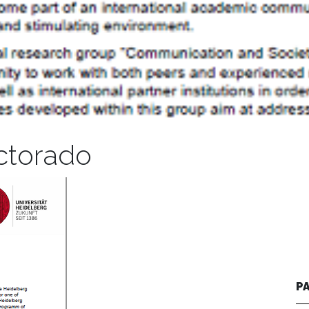
ctorado
P