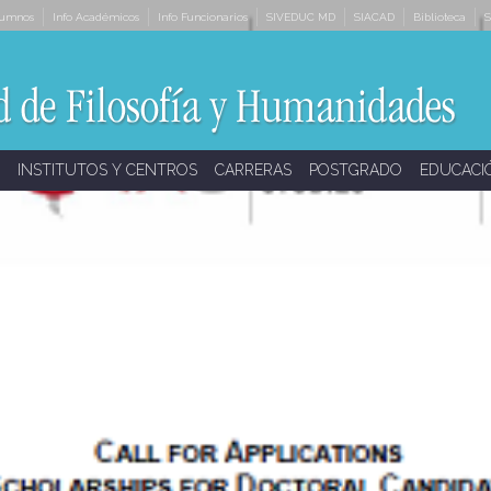
lumnos
Info Académicos
Info Funcionarios
SIVEDUC MD
SIACAD
Biblioteca
S
INSTITUTOS Y CENTROS
CARRERAS
POSTGRADO
EDUCACI