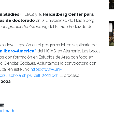
manidades
n Studies
(HCIAS) y el
Heidelberg Center para
cas de doctorado
en la Universidad de Heidelberg,
ndesgraduiertenförderung
del Estado Federado de
su investigación en el programa interdisciplinario de
in Ibero-America”
del HCIAS, en Alemania. Las becas
dos con formación en Estudios de Área con foco en
 Ciencias Sociales. Adjuntamos la convocatoria con
tar en este link:
https://www.uni-
al_scholarships_call_2022.pdf
. El proceso
 2022
.
gar
octorado