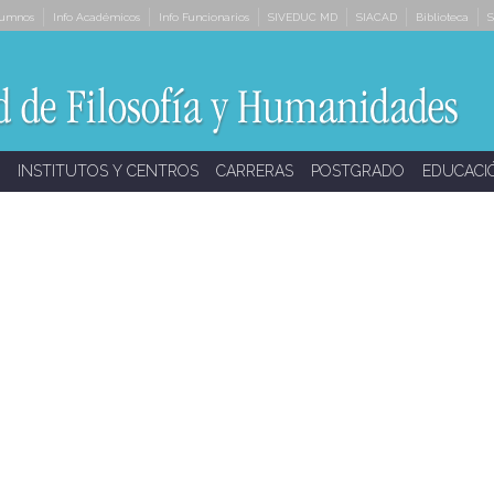
lumnos
Info Académicos
Info Funcionarios
SIVEDUC MD
SIACAD
Biblioteca
S
INSTITUTOS Y CENTROS
CARRERAS
POSTGRADO
EDUCACI