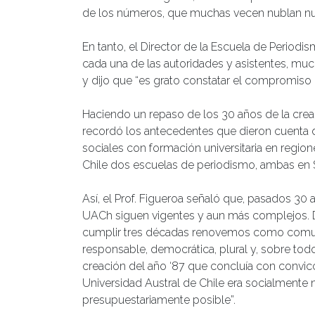
de los números, que muchas vecen nublan nue
En tanto, el Director de la Escuela de Periodis
cada una de las autoridades y asistentes, mu
y dijo que “es grato constatar el compromiso
Haciendo un repaso de los 30 años de la creac
recordó los antecedentes que dieron cuenta 
sociales con formación universitaria en region
Chile dos escuelas de periodismo, ambas en 
Así, el Prof. Figueroa señaló que, pasados 30 
UACh siguen vigentes y aun más complejos. D
cumplir tres décadas renovemos como comun
responsable, democrática, plural y, sobre t
creación del año ‘87 que concluía con convicc
Universidad Austral de Chile era socialment
presupuestariamente posible”.