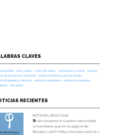
ALABRAS CLAVES
da facultad
arte y cultura
centro de noticias
conferencias y charlas
facultad
tuto de ciencias de la educación
instituto de historia y ciencias sociales
tuto de lingüística y literatura
noticias de académicos
noticias de estudiantes
ulacion
vinculación
OTICIAS RECIENTES
NOTICIAS 28/07/2026
📚 Anunciamos a nuestra comunidad
universitaria que en la página de
Revistas UACh (http://revistas.uach.cl/),