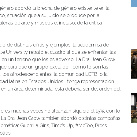
 género abordó la brecha de género existente en la
ico, situación que a su juicio se produce por la
lerías de arte y museos e, incluso, de la crítica
io de distintas cifras y ejemplos, la académica de
e University retrató el cuadro al que se enfrentan las
 en un terreno que les es adverso. La Dra. Jean Grow
que para que un grupo excluido –como lo son las
, los afrodescendientes, la comunidad LGTBI o la
ad latina en Estados Unidos– tenga representación
a en un área determinada, esta debería ser del orden del
mujeres muchas veces no alcanzan siquiera el 15%, con lo
d”. La Dra. Jean Grow también abordó distintas campañas,
emática: Guerrilla Girls, Time’s Up, #MeToo, Press
otras.