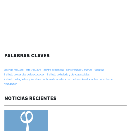
PALABRAS CLAVES
agenda facultad
arte y cultura
centro de noticias
conferencias y charlas
facultad
instituto de ciencias de la educación
instituto de historia y ciencias sociales
instituto de lingüística y literatura
noticias de académicos
noticias de estudiantes
vinculacion
vinculación
NOTICIAS RECIENTES