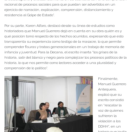
racional de procesos sociales para que puedan ser advertidos en un
ejercicio de narración, explicación, comprensión, distanciamiento y
resistencia al Golpe de Estado”.
Por su parte, Karen Alfaro, destacó desde su línea de estudios como
historiadora que Manuel Guerrero dejó en cuenta en su obra quién es y
qué posición tomó respecto de los hechos ocurridos, expresando que esto
transparenta su experiencia como testigo de la masacre, lo que permite
comprender fisuras y trabas generacionales en un trabajo de memoria de
infancia y juventud. Para la Decana, el escrito inserta “los grises de la
historia, salir del blanco y negro para complejizar los procesos políticos de la
historia, lo que nos permite como lectores acceder a una pluralidad y
comprensión de lo político”.
Finalmente,
Manuel Guerrero
Antequera,
explicó que su
escrito consistió
en “rescatar la
voz de quienes
sufrieron la
violación a los
DDHH”, en un
trabajo que invita