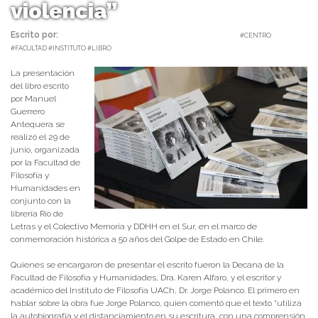
violencia”
Escrito por:
Monserrat Soto Sotomayor | 07/07/2023 |
#CENTRO
#FACULTAD #INSTITUTO #LIBRO
La presentación
del libro escrito
por Manuel
Guerrero
Antequera se
realizó el 29 de
junio, organizada
por la Facultad de
Filosofía y
Humanidades en
conjunto con la
librería Río de
Letras y el Colectivo Memoria y DDHH en el Sur, en el marco de
conmemoración histórica a 50 años del Golpe de Estado en Chile.
Quienes se encargaron de presentar el escrito fueron la Decana de la
Facultad de Filosofía y Humanidades, Dra. Karen Alfaro, y el escritor y
académico del Instituto de Filosofía UACh, Dr. Jorge Polanco. El primero en
hablar sobre la obra fue Jorge Polanco, quien comentó que el texto “utiliza
la autobiografía y el distanciamiento en su escritura, con una comprensión