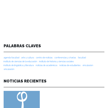
PALABRAS CLAVES
agenda facultad
arte y cultura
centro de noticias
conferencias y charlas
facultad
instituto de ciencias de la educación
instituto de historia y ciencias sociales
instituto de lingüística y literatura
noticias de académicos
noticias de estudiantes
vinculacion
vinculación
NOTICIAS RECIENTES