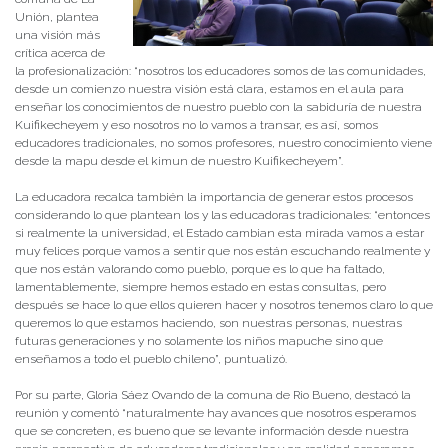
Unión, plantea
una visión más
crítica acerca de
la profesionalización: “nosotros los educadores somos de las comunidades,
desde un comienzo nuestra visión está clara, estamos en el aula para
enseñar los conocimientos de nuestro pueblo con la sabiduría de nuestra
Kuifikecheyem y eso nosotros no lo vamos a transar, es así, somos
educadores tradicionales, no somos profesores, nuestro conocimiento viene
desde la mapu desde el kimun de nuestro Kuifikecheyem”.
La educadora recalca también la importancia de generar estos procesos
considerando lo que plantean los y las educadoras tradicionales: “entonces
si realmente la universidad, el Estado cambian esta mirada vamos a estar
muy felices porque vamos a sentir que nos están escuchando realmente y
que nos están valorando como pueblo, porque es lo que ha faltado,
lamentablemente, siempre hemos estado en estas consultas, pero
después se hace lo que ellos quieren hacer y nosotros tenemos claro lo que
queremos lo que estamos haciendo, son nuestras personas, nuestras
futuras generaciones y no solamente los niños mapuche sino que
enseñamos a todo el pueblo chileno”, puntualizó.
Por su parte, Gloria Sáez Ovando de la comuna de Rio Bueno, destacó la
reunión y comentó “naturalmente hay avances que nosotros esperamos
que se concreten, es bueno que se levante información desde nuestra