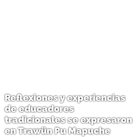
Reflexiones y experiencias
de educadores
tradicionales se expresaron
en Trawün Pu Mapuche