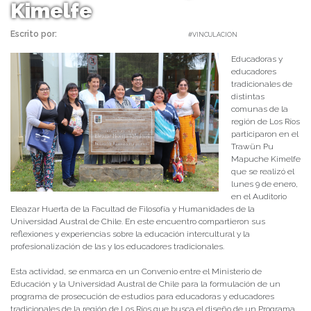
Kimelfe
Escrito por:
Carolina Angulo | 19/01/2023 |
#VINCULACION
Educadoras y
educadores
tradicionales de
distintas
comunas de la
región de Los Ríos
participaron en el
Trawün Pu
Mapuche Kimelfe
que se realizó el
lunes 9 de enero,
en el Auditorio
Eleazar Huerta de la Facultad de Filosofía y Humanidades de la
Universidad Austral de Chile. En este encuentro compartieron sus
reflexiones y experiencias sobre la educación intercultural y la
profesionalización de las y los educadores tradicionales.
Esta actividad, se enmarca en un Convenio entre el Ministerio de
Educación y la Universidad Austral de Chile para la formulación de un
programa de prosecución de estudios para educadoras y educadores
tradicionales de la región de Los Ríos que busca el diseño de un Programa