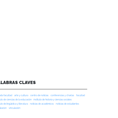
ALABRAS CLAVES
da facultad
arte y cultura
centro de noticias
conferencias y charlas
facultad
tuto de ciencias de la educación
instituto de historia y ciencias sociales
tuto de lingüística y literatura
noticias de académicos
noticias de estudiantes
ulacion
vinculación