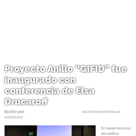
Proyecto Anillo “GIFID” fue
inaugurado con
conferencia de Elsa
Drucaroff
Escrito por:
Carolina Angulo | 06/07/2023 |
#CENTRO #CONFERENCIAS
#DESTACADO
En dependencias
del edificio