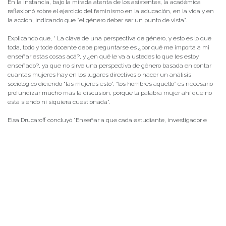
En la instancia, bajo la mirada atenta de los asistentes, la académica
reflexionó sobre el ejercicio del feminismo en la educación, en la vida y en
la acción, indicando que “el género deber ser un punto de vista”.
Explicando que, “ La clave de una perspectiva de género, y esto es lo que
toda, todo y tode docente debe preguntarse es ¿por qué me importa a mi
enseñar estas cosas acá?, y ¿en qué le va a ustedes lo que les estoy
enseñado?, ya que no sirve una perspectiva de género basada en contar
cuantas mujeres hay en los lugares directivos o hacer un análisis
sociológico diciendo “las mujeres esto”, “los hombres aquello” es necesario
profundizar mucho más la discusión, porque la palabra mujer ahí que no
está siendo ni siquiera cuestionada”.
Elsa Drucaroff concluyó “Enseñar a que cada estudiante, investigador e
investigadora que se tenga que hacer esas preguntas para que lo que
diga tenga sentido. Porque si no, va a hablar de “les”, desde la última moda,
va a decir la palabra “género” 27 veces, va a decir “soy feminista” y ¿en qué
te va que seas feminista?, ¿en el proyecto que vas a ganar o el congreso en
que vas a participar?.¿Por qué te importa este tema?, ¿vos, que estás
investigando, cuál es tu pregunta? Enseñar a descubrir la pregunta es,
para mí, enseñar desde una perspectiva de género”.
La cita concluyó
con comentarios y
preguntas del