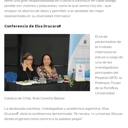
tiene una gran responsabilidad en cuanto a contribuir en cada diálogo
posible con visiones y propuestas -como la que vemos hoy día-, que
amplían el abanico de ideas y permiten a la sociedad ser mejor
representada en su diversidad intrínseca”.
Conferencia de Elsa Drucaroff
El rol de
presentadora de
la invitada
internacional
estuvo a cargo de
una de las
investigadoras
principales del
Proyecto GIFID, la
Profesora Titular
de la Pontificia
Universidad
Católica de Chile, Rubí Carreño Bolívar.
La destacada escritora, investigadora y académica argentina, Elsa
Drucaroff, dictó la conferencia denominada “Ni neutra, ni universal. Educar
desde el género como camino a la palabra propia”.