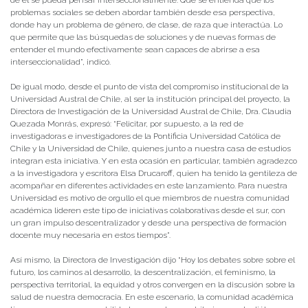
de él se pueda pensar interseccionalmente. Que se entienda que los
problemas sociales se deben abordar también desde esa perspectiva,
donde hay un problema de género, de clase, de raza que interactúa. Lo
que permite que las búsquedas de soluciones y de nuevas formas de
entender el mundo efectivamente sean capaces de abrirse a esa
interseccionalidad”, indicó.
De igual modo, desde el punto de vista del compromiso institucional de la
Universidad Austral de Chile, al ser la institución principal del proyecto, la
Directora de Investigación de la Universidad Austral de Chile, Dra. Claudia
Quezada Monrás, expresó: “Felicitar, por supuesto, a la red de
investigadoras e investigadores de la Pontificia Universidad Católica de
Chile y la Universidad de Chile, quienes junto a nuestra casa de estudios
integran esta iniciativa. Y en esta ocasión en particular, también agradezco
a la investigadora y escritora Elsa Drucaroff, quien ha tenido la gentileza de
acompañar en diferentes actividades en este lanzamiento. Para nuestra
Universidad es motivo de orgullo el que miembros de nuestra comunidad
académica lideren este tipo de iniciativas colaborativas desde el sur, con
un gran impulso descentralizador y desde una perspectiva de formación
docente muy necesaria en estos tiempos”.
Así mismo, la Directora de Investigación dijo “Hoy los debates sobre sobre el
futuro, los caminos al desarrollo, la descentralización, el feminismo, la
perspectiva territorial, la equidad y otros convergen en la discusión sobre la
salud de nuestra democracia. En este escenario, la comunidad académica