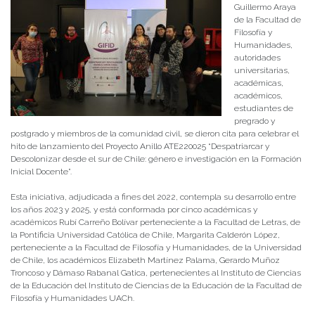
Guillermo Araya
de la Facultad de
Filosofía y
Humanidades,
autoridades
universitarias,
académicas,
académicos,
estudiantes de
pregrado y
postgrado y miembros de la comunidad civil, se dieron cita para celebrar el
hito de lanzamiento del Proyecto Anillo ATE220025 “Despatriarcar y
Descolonizar desde el sur de Chile: género e investigación en la Formación
Inicial Docente”.
Esta iniciativa, adjudicada a fines del 2022, contempla su desarrollo entre
los años 2023 y 2025, y está conformada por cinco académicas y
académicos Rubí Carreño Bolívar perteneciente a la Facultad de Letras, de
la Pontificia Universidad Católica de Chile, Margarita Calderón López,
perteneciente a la Facultad de Filosofía y Humanidades, de la Universidad
de Chile, los académicos Elizabeth Martínez Palama, Gerardo Muñoz
Troncoso y Dámaso Rabanal Gatica, pertenecientes al Instituto de Ciencias
de la Educación del Instituto de Ciencias de la Educación de la Facultad de
Filosofía y Humanidades UACh.