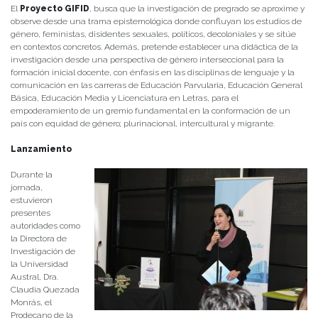
El
Proyecto GIFID
, busca que la investigación de pregrado se aproxime y
observe desde una trama epistemológica donde confluyan los estudios de
género, feministas, disidentes sexuales, políticos, decoloniales y se sitúe
en contextos concretos. Además, pretende establecer una didáctica de la
investigación desde una perspectiva de género interseccional para la
formación inicial docente, con énfasis en las disciplinas de lenguaje y la
comunicación en las carreras de Educación Parvularia, Educación General
Básica, Educación Media y Licenciatura en Letras, para el
empoderamiento de un gremio fundamental en la conformación de un
país con equidad de género; plurinacional, intercultural y migrante.
Lanzamiento
Durante la
jornada,
estuvieron
presentes
autoridades como
la Directora de
Investigación de
la Universidad
Austral, Dra.
Claudia Quezada
Monrás, el
Prodecano de la