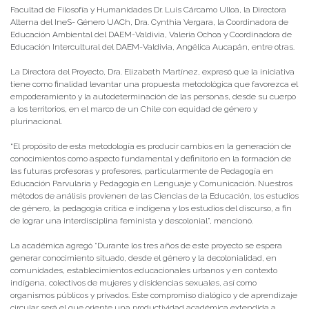
Facultad de Filosofía y Humanidades Dr. Luis Cárcamo Ulloa, la Directora
Alterna del IneS- Género UACh, Dra. Cynthia Vergara, la Coordinadora de
Educación Ambiental del DAEM-Valdivia, Valeria Ochoa y Coordinadora de
Educación Intercultural del DAEM-Valdivia, Angélica Aucapán, entre otras.
La Directora del Proyecto, Dra. Elizabeth Martínez, expresó que la iniciativa
tiene como finalidad levantar una propuesta metodológica que favorezca el
empoderamiento y la autodeterminación de las personas, desde su cuerpo
a los territorios, en el marco de un Chile con equidad de género y
plurinacional.
“El propósito de esta metodología es producir cambios en la generación de
conocimientos como aspecto fundamental y definitorio en la formación de
las futuras profesoras y profesores, particularmente de Pedagogía en
Educación Parvularia y Pedagogía en Lenguaje y Comunicación. Nuestros
métodos de análisis provienen de las Ciencias de la Educación, los estudios
de género, la pedagogía crítica e indígena y los estudios del discurso, a fin
de lograr una interdisciplina feminista y descolonial”, mencionó.
La académica agregó “Durante los tres años de este proyecto se espera
generar conocimiento situado, desde el género y la decolonialidad, en
comunidades, establecimientos educacionales urbanos y en contexto
indígena, colectivos de mujeres y disidencias sexuales, así como
organismos públicos y privados. Este compromiso dialógico y de aprendizaje
circular será el que oriente una productividad académica extendida a