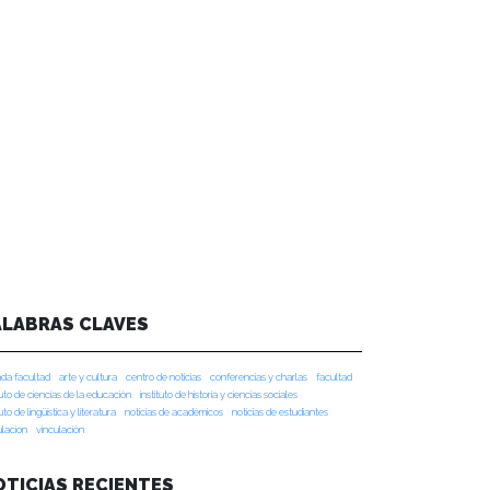
ALABRAS CLAVES
da facultad
arte y cultura
centro de noticias
conferencias y charlas
facultad
tuto de ciencias de la educación
instituto de historia y ciencias sociales
tuto de lingüística y literatura
noticias de académicos
noticias de estudiantes
ulacion
vinculación
OTICIAS RECIENTES