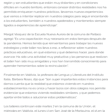
región y son estudiantes que están muy distantes y en condiciones
difíciles en nuestro territorio, entonces conocer distintas realidades nos ha
permitido enriquecer nuestras prácticas, llevarnos nuevas experiencias
que vamos a intentar replicar en nuestros colegios para seguir encantando
a los estudiantes, también a nuestros apoderados y mantenerlos siempre
ligados a experiencias de aprendizaje”.
Margot Vásquez de la Escuela Nueva Aurora de la comuna de Paillaco
agregó “Es una capacitación muy necesaria en estos tiempos después de
la pandemia. Hemos tenido que reinventarnos para trabajar las nuevas
estrategias y este taller nos lleva a eso, a reflexionar sobre nuestras
prácticas educativas, en qué estamos y qué debemos hacer, para donde
avanzar. Ha sido una actividad muy productiva y las personas que realizan
el taller han sido muy amigables y nos han transmitido conocimiento para
aprender herramientas sobre la revinculación”.
Finalmente en Valdivia, la profesora de Lengua y Literatura del Instituto
Italia, Bárbara Rosas, dijo que “Son super importantes estas instancias para
darnos cuenta que la realidad que estamos viviendo en nuestros
establecimientos no es única y hacer lazos con otros colegios nos permite
evidenciar que estamos viviendo realidades similares, y que podemos
aportar entre todos a solucionar estas problemáticas”.
Los talleres continúan este martes 7 en la comuna de la Unión, el
miércoles en Valdivia, el lunes 13 en San José de la Mariquina, el 15 en la