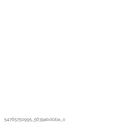
54765750995_5639abd0ba_o