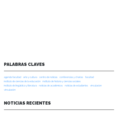
PALABRAS CLAVES
agenda facultad
arte y cultura
centro de noticias
conferencias y charlas
facultad
instituto de ciencias de la educación
instituto de historia y ciencias sociales
instituto de lingüística y literatura
noticias de académicos
noticias de estudiantes
vinculacion
vinculación
NOTICIAS RECIENTES