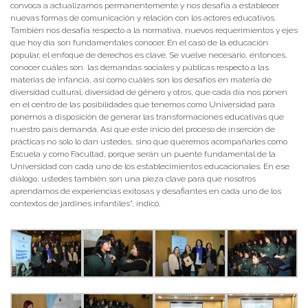
convoca a actualizarnos permanentemente y nos desafía a establecer
nuevas formas de comunicación y relación con los actores educativos.
También nos desafía respecto a la normativa, nuevos requerimientos y ejes
que hoy día son fundamentales conocer. En el caso de la educación
popular, el enfoque de derechos es clave. Se vuelve necesario, entonces,
conocer cuáles son las demandas sociales y públicas respecto a las
materias de infancia, así como cuáles son los desafíos en materia de
diversidad cultural, diversidad de género y otros, que cada día nos ponen
en el centro de las posibilidades que tenemos como Universidad para
ponernos a disposición de generar las transformaciones educativas que
nuestro país demanda. Así que este inicio del proceso de inserción de
prácticas no solo lo dan ustedes, sino que queremos acompañarles como
Escuela y como Facultad, porque serán un puente fundamental de la
Universidad con cada uno de los establecimientos educacionales. En ese
diálogo, ustedes también son una pieza clave para que nosotros
aprendamos de experiencias exitosas y desafiantes en cada uno de los
contextos de jardines infantiles”, indicó.