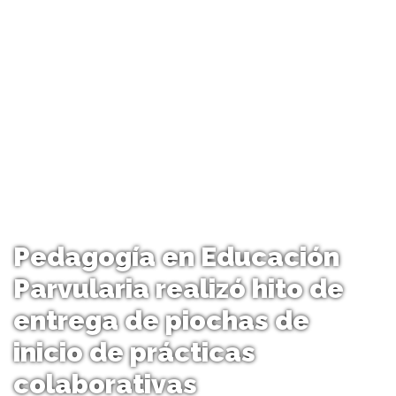
Pedagogía en Educación
Parvularia realizó hito de
entrega de piochas de
inicio de prácticas
colaborativas