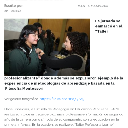
Escrito por:
Carolina Angulo | 30/06/2025 |
#CENTRO #DESTACADO
#PEDAGOGÍA
La jornada se
enmarcó en el
“Taller
profesionalizante” donde además se expusieron ejemplo de la
experiencia de metodologías de aprendizaje basada en la
Filosofía Montessori.
Ver galería fotográfica.
https://flic.kr/s/aHBqjCjSs5
Hace unos días, la Escuela de Pedagogía en Educación Parvularia UACh
realizó el hito de entrega de piochas a profesoras en formación de segundo
año de la carrera como símbolo de su compromiso con la educación en la
primera infancia. En la ocasión, se realizó el “Taller Profesionalizante”,