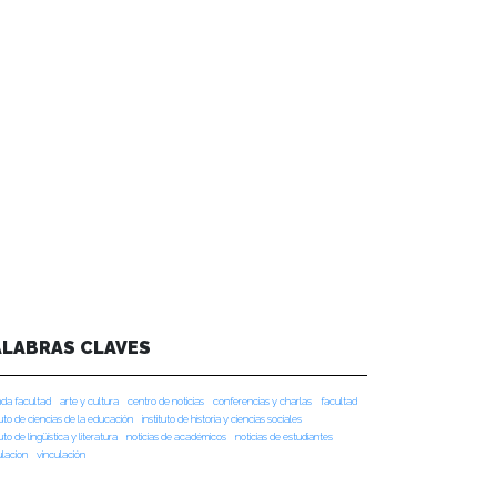
ALABRAS CLAVES
da facultad
arte y cultura
centro de noticias
conferencias y charlas
facultad
tuto de ciencias de la educación
instituto de historia y ciencias sociales
tuto de lingüística y literatura
noticias de académicos
noticias de estudiantes
ulacion
vinculación