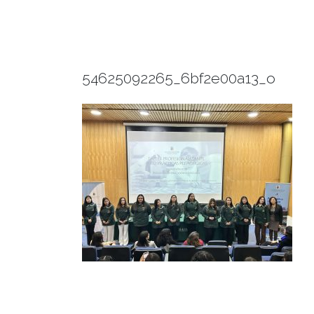
54625092265_6bf2e00a13_o