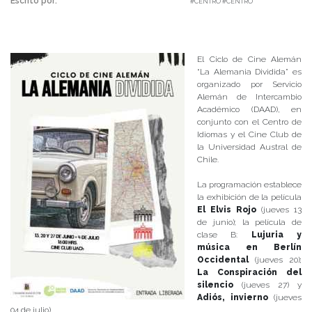
Escrito por:
Carolina Angulo | 10/06/2019 |
#CENTRO #CENTRO
El Ciclo de Cine Alemán
“La Alemania Dividida” es
organizado por Servicio
Alemán de Intercambio
Académico (DAAD), en
conjunto con el Centro de
Idiomas y el Cine Club de
la Universidad Austral de
Chile.
La programación establece
la exhibición de la película
El Elvis Rojo
(jueves 13
de junio); la película de
clase B:
Lujuria y
música en Berlín
Occidental
(jueves 20);
La Conspiración del
silencio
(jueves 27) y
Adiós, invierno
(jueves
04 de julio).