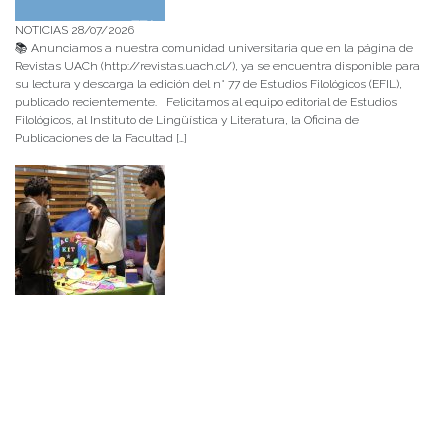
NOTICIAS 28/07/2026
📚 Anunciamos a nuestra comunidad universitaria que en la página de
Revistas UACh (http://revistas.uach.cl/), ya se encuentra disponible para
su lectura y descarga la edición del n° 77 de Estudios Filológicos (EFIL),
publicado recientemente. Felicitamos al equipo editorial de Estudios
Filológicos, al Instituto de Lingüística y Literatura, la Oficina de
Publicaciones de la Facultad […]
NOTICIAS 15/07/2026
Muchos de estos recursos fueron implementados durante el semestre en
las residencias de Mejor Niñez Nidal y Las Parras, espacios donde el
estudiantado desarrolló experiencias de aprendizaje y acompañamiento.