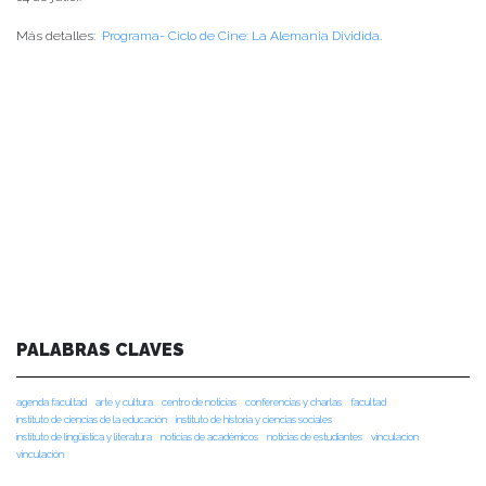
Más detalles:
Programa- Ciclo de Cine: La Alemania Dividida
.
PALABRAS CLAVES
agenda facultad
arte y cultura
centro de noticias
conferencias y charlas
facultad
instituto de ciencias de la educación
instituto de historia y ciencias sociales
instituto de lingüística y literatura
noticias de académicos
noticias de estudiantes
vinculacion
vinculación