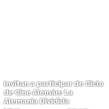
Invitan a participar de Ciclo
de Cine Alemán: La
Alemania Dividida