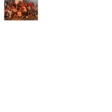
PALABRAS CLAVES
agenda facultad
arte y cultura
centro de noticias
conferencias y charlas
facultad
instituto de ciencias de la educación
instituto de historia y ciencias sociales
instituto de lingüística y literatura
noticias de académicos
noticias de estudiantes
vinculacion