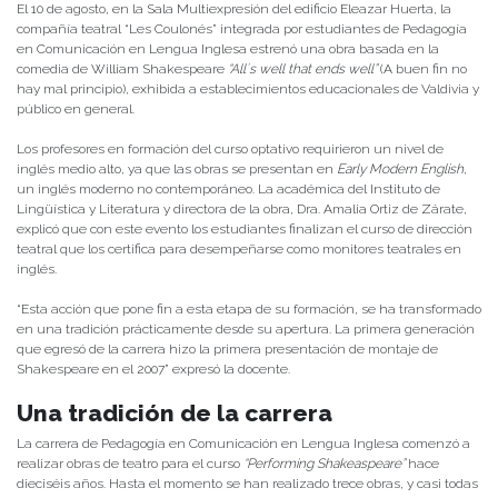
El 10 de agosto, en la Sala Multiexpresión del edificio Eleazar Huerta, la
compañía teatral “Les Coulonés” integrada por estudiantes de Pedagogía
en Comunicación en Lengua Inglesa estrenó una obra basada en la
comedia de William Shakespeare
“All´s well that ends well”
(A buen fin no
hay mal principio), exhibida a establecimientos educacionales de Valdivia y
público en general.
Los profesores en formación del curso optativo requirieron un nivel de
inglés medio alto, ya que las obras se presentan en
Early Modern English
,
un inglés moderno no contemporáneo. La académica del Instituto de
Lingüística y Literatura y directora de la obra, Dra. Amalia Ortiz de Zárate,
explicó que con este evento los estudiantes finalizan el curso de dirección
teatral que los certifica para desempeñarse como monitores teatrales en
inglés.
“Esta acción que pone fin a esta etapa de su formación, se ha transformado
en una tradición prácticamente desde su apertura. La primera generación
que egresó de la carrera hizo la primera presentación de montaje de
Shakespeare en el 2007” expresó la docente.
Una tradición de la carrera
La carrera de Pedagogía en Comunicación en Lengua Inglesa comenzó a
realizar obras de teatro para el curso
“Performing Shakeaspeare”
hace
dieciséis años. Hasta el momento se han realizado trece obras, y casi todas