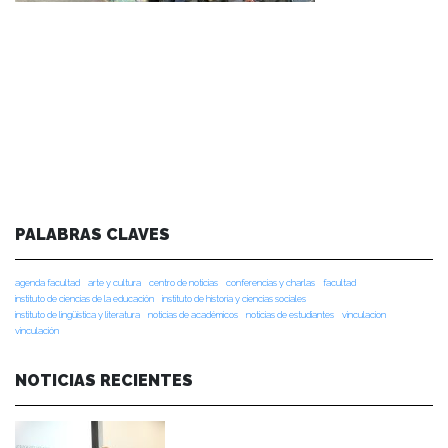
PALABRAS CLAVES
agenda facultad
arte y cultura
centro de noticias
conferencias y charlas
facultad
instituto de ciencias de la educación
instituto de historia y ciencias sociales
instituto de lingüística y literatura
noticias de académicos
noticias de estudiantes
vinculacion
vinculación
NOTICIAS RECIENTES