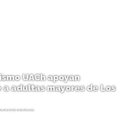
dismo UACh apoyan
a adultas mayores de Los
AS #CENTRO #DESTACADO