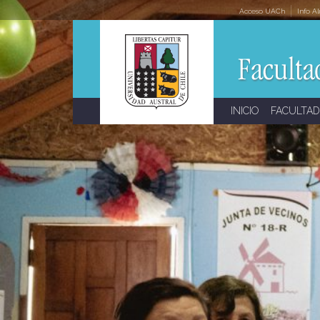
Skip
Acceso UACh
Info A
to
content
INICIO
FACULTAD