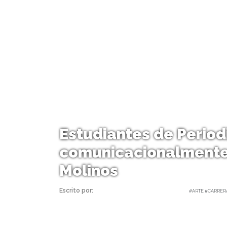
Estudiantes de Perio
comunicacionalmente 
Molinos
Escrito por:
Carolina Angulo | 10/07/2024 |
#ARTE #CARRER