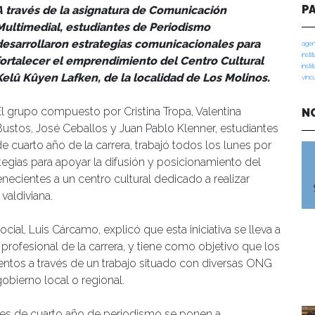
P
A través de la asignatura de Comunicación
Multimedial, estudiantes de Periodismo
desarrollaron estrategias comunicacionales para
agen
insti
fortalecer el emprendimiento del Centro Cultural
insti
Kelû Kûyen Lafken, de la localidad de Los Molinos.
vinc
El grupo compuesto por Cristina Tropa, Valentina
N
Bustos, José Ceballos y Juan Pablo Klenner, estudiantes
de cuarto año de la carrera, trabajó todos los lunes por
egias para apoyar la difusión y posicionamiento del
necientes a un centro cultural dedicado a realizar
valdiviana.
ial, Luis Cárcamo, explicó que esta iniciativa se lleva a
rofesional de la carrera, y tiene como objetivo que los
ntos a través de un trabajo situado con diversas ONG
gobierno local o regional.
tes de cuarto año de periodismo se ponen a