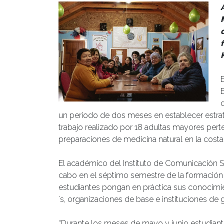
un periodo de dos meses en establecer estrat
trabajo realizado por 18 adultas mayores perte
preparaciones de medicina natural en la costa 
El académico del Instituto de Comunicación Soc
cabo en el séptimo semestre de la formación p
estudiantes pongan en práctica sus conocimie
´s, organizaciones de base e instituciones de 
“Durante los meses de mayo y junio estudian