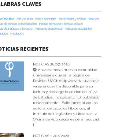
ALABRAS CLAVES
da facultad
arte y cultura
centro de noticias
conferencias y charlas
facultad
tuto de ciencias de la educación
instituto de historia y ciencias sociales
tuto de lingüística y literatura
noticias de académicos
noticias de estudiantes
ulacion
vinculación
OTICIAS RECIENTES
NOTICIAS 28/07/2026
📚 Anunciamos a nuestra comunidad
universitaria que en la página de
Revistas UACh (http://revistas.uach.cl/),
ya se encuentra disponible para su
lectura y descarga la edición del n° 77
de Estudios Filológicos (EFIL), publicado
recientemente. Felicitamos al equipo
editorial de Estudios Filológicos, al
Instituto de Lingüística y Literatura, la
Oficina de Publicaciones de la Facultad
[…]
NOTICIAS 15/07/2026