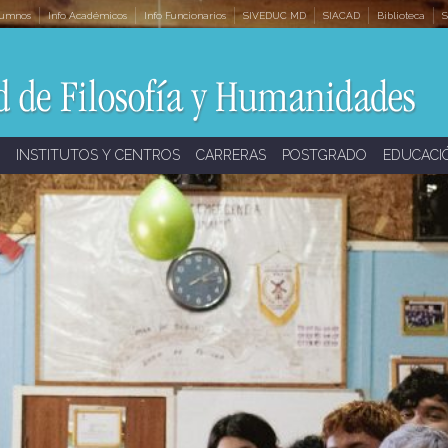
lumnos
Info Académicos
Info Funcionarios
SIVEDUC MD
SIACAD
Biblioteca
S
INSTITUTOS Y CENTROS
CARRERAS
POSTGRADO
EDUCACI